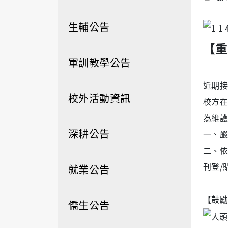
生輔公告
【重
軍訓教學公告
近期接
校外活動資訊
校方在
為維護
深耕公告
一、嚴
二、依
刊登/
就業公告
【鼓勵
僑生公告