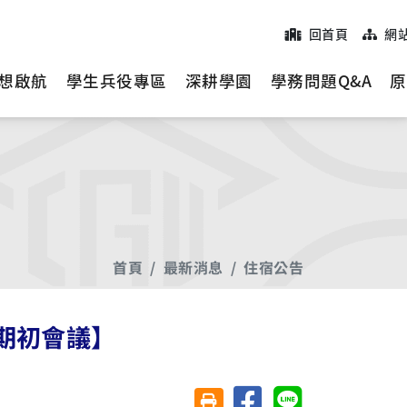
回首頁
網
想啟航
學生兵役專區
深耕學園
學務問題Q&A
原
首頁
最新消息
住宿公告
【期初會議】
分享至臉書
分享至 Line
友善列印(另開視窗)