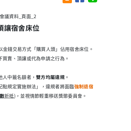
頂讓宿舍床位
圖以金錢交易方式「購買人頭」佔用宿舍床位。
下買賣、頂讓或代為申請之行為。
他人中籤名額者，
雙方均屬違規
。
記點規定實施辦法」
，違規者將面臨
強制退宿
數
折抵
)，並視情節輕重移送獎懲委員會。