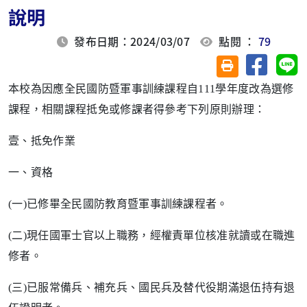
說明
發布日期：2024/03/07
點閱 ：
79
分享至臉
分
友善列印(另開視
本校為因應全民國防暨軍事訓練課程自
111
學年度改為選修
課程，相關課程抵免或修課者得參考下列原則辦理：
壹、抵免作業
一、資格
(
一
)
已修畢全民國防教育暨軍事訓練課程者。
(
二
)
現任國軍士官以上職務，經權責單位核准就讀或在職進
修者。
(
三
)
已服常備兵、補充兵、國民兵及替代役期滿退伍持有退