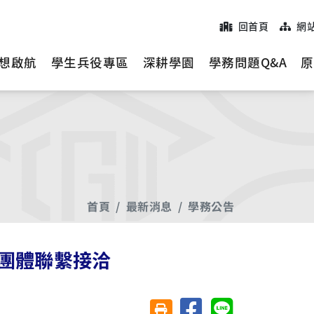
回首頁
網
想啟航
學生兵役專區
深耕學園
學務問題Q&A
原
首頁
最新消息
學務公告
團體聯繫接洽
分享至臉書
分享至 Line
友善列印(另開視窗)