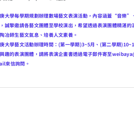
庚大學每學期規劃辦理數場藝文表演活動，內容涵蓋“音樂”
，誠摯邀請各藝文團體至學校演出，希望透過表演團體精湛的
陶冶師生藝文氣息、培養人文素養。
庚大學藝文活動辦理時間：(第一學期)3~5月、(第二學期)10~
興趣的表演團體，請將表演企畫書透過電子郵件寄至weibaya@ma
ail來信詢問。