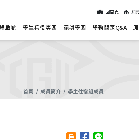
回首頁
網
想啟航
學生兵役專區
深耕學園
學務問題Q&A
原
首頁
成員簡介
學生住宿組成員
分享至臉書
分享至 Line
友善列印(另開視窗)