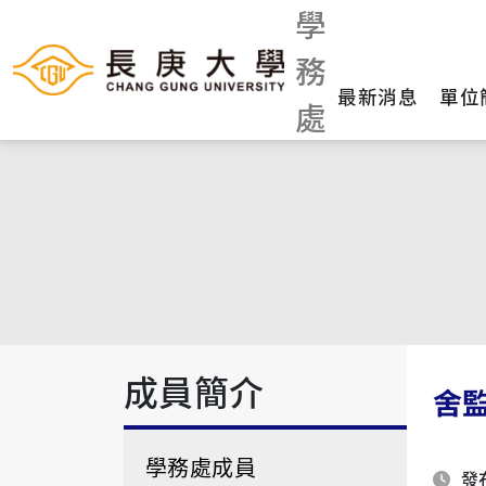
學
務
最新消息
單位
處
成員簡介
舍
學務處成員
發布