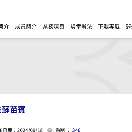
簡介
成員簡介
業務項目
規章辦法
下載專區
夢
監蘇苗賓
日期：2024/09/18
點閱 ：
346