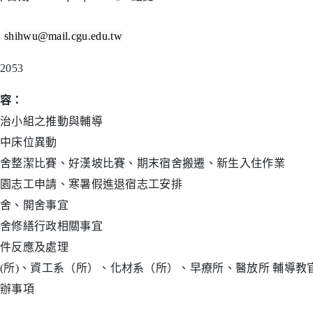
：
shihwu@mail.cgu.edu.tw
2053
容：
治小組之推動與輔導
中床位異動
舍整潔比賽、好漢坡比賽、期末宿舍搬遷、新生入住作業
園志工申請、寒暑假進退宿志工安排
舍、開舍事宜
舍修繕行政相關事宜
件反應及處理
(
所
)
、資工系（所）、化材系（所）、早療所、醫放所 輔導教
辦事項