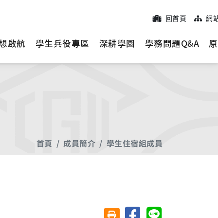
回首頁
網
想啟航
學生兵役專區
深耕學園
學務問題Q&A
原
首頁
成員簡介
學生住宿組成員
分享至臉書
分享至 Line
友善列印(另開視窗)