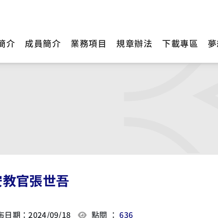
簡介
成員簡介
業務項目
規章辦法
下載專區
夢
安教官張世吾
日期：2024/09/18
點閱 ：
636