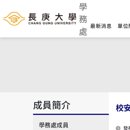
學
務
最新消息
單位
處
成員簡介
校
學務處成員
發布