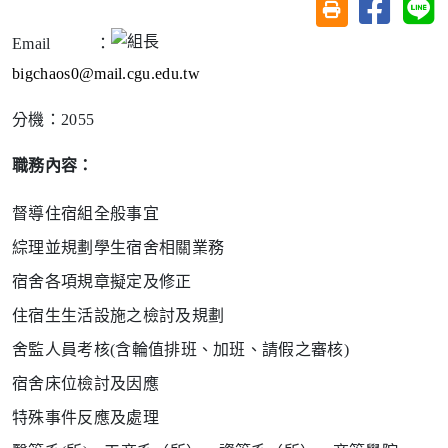
分享至臉
分
友善列印(另開視
Email
：
bigchaos0@mail.cgu.edu.tw
分機：
2055
職務內容：
督導住宿組全般事宜
綜理並規劃學生宿舍相關業務
宿舍各項規章擬定及修正
住宿生生活設施之檢討及規劃
舍監人員考核
(
含輪值排班、加班、請假之審核
)
宿舍床位檢討及因應
特殊事件反應及處理