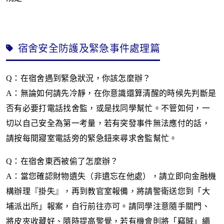
宿舍安全防護及緊急事件處理篇
Q
：在宿舍遇到緊急狀況，你該怎麼辦？
A
：無論如何請先冷靜，在你意識還算清醒的時候先判斷是
否有必要打電話找舍監，或是找同學幫忙。不管如何，一
切以自己安全為第一考量，若有突發事件無法應付的話，
請按每間寢室電話旁的緊急鈕來尋求舍監幫忙。
Q
：在宿舍東西被偷了怎麼辦？
A
：當您確認財物遺失（非遺忘在他處），請立即向金融機
構辦理『掛失』，再到教官室報備，將請警衛送您到「大
埔派出所」報案，自行前往亦可。請同學注意隨手關門、
將皮夾收藏好、隨時提高警覺，若有機會則將「竊賊」繩