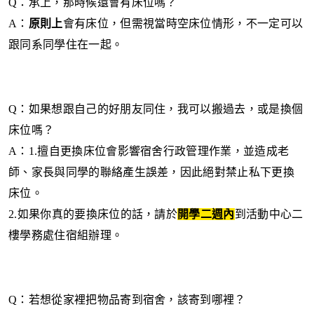
Q
：承上，那時候還會有床位嗎？
A
：
原則上
會有床位，但需視當時空床位情形，不一定可以
跟同系同學住在一起。
Q
：如果想跟自己的好朋友同住，我可以搬過去，或是換個
床位嗎？
A
：
1.
擅自更換床位會影響宿舍行政管理作業，並造成老
師、家長與同學的聯絡產生誤差，因此絕對禁止私下更換
床位。
2.
如果你真的要換床位的話，請於
開學二週內
到活動中心二
樓學務處住宿組辦理。
Q
：若想從家裡把物品寄到宿舍，該寄到哪裡？