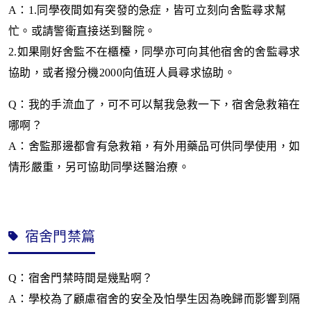
A
：
1.
同學夜間如有突發的急症，皆可立刻向舍監尋求幫
忙。或請警衛直接送到醫院。
2.
如果剛好舍監不在櫃檯，同學亦可向其他宿舍的舍監尋求
協助，或者撥分機
2000
向值班人員尋求協助。
Q
：我的手流血了，可不可以幫我急救一下，宿舍急救箱在
哪啊？
A
：舍監那邊都會有急救箱，有外用藥品可供同學使用，如
情形嚴重，另可協助同學送醫治療。
宿舍門禁篇
Q
：宿舍門禁時間是幾點啊？
A
：學校為了顧慮宿舍的安全及怕學生因為晚歸而影響到隔