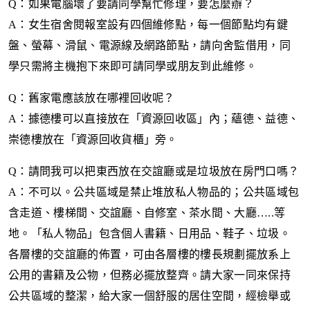
Q
：如果電腦壞了要請同學幫忙修理，要怎麼辦？
A
：女生宿舍閱報室設有四個維修點，每一個節點均有鍵
盤、螢幕、滑鼠、電源線及網路節點，請向舍監借用，同
學只需將主機抱下來即可請同學或朋友到此維修。
Q
：舊家電應該放在哪裡回收呢？
A
：據德樓可以直接放在「資源回收區」內；蘊德、益德、
崇德樓放在「資源回收貨櫃」旁。
Q
：請問我可以把東西放在交誼廳或是垃圾放在房門口嗎？
A
：不可以。公共區域是禁止堆放私人物品的；公共區域包
含走道、樓梯間、交誼廳、自修室、茶水間、大廳…
..
等
地。「私人物品」包含個人書籍、日用品、鞋子、垃圾。
各層樓的交誼廳的佈置，可由各層樓的樓長規劃擺放系上
公用的書籍及公物，但務必擺放整齊。請大家一同來保持
公共區域的整潔，給大家一個舒服的居住空間，經檢舉或