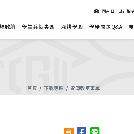
回首頁
網
想啟航
學生兵役專區
深耕學園
學務問題Q&A
原
首頁
下載專區
資源教室表單
分享至臉書
分享至 Line
友善列印(另開視窗)