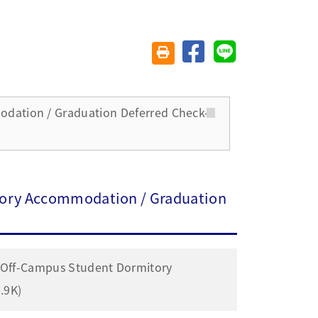
分享至臉書
分享至 Line
友善列印(另開視窗)
dation / Graduation Deferred Check-
tory Accommodation / Graduation
Campus Student Dormitory
.9K)