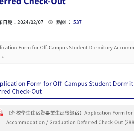
erred Check-Out
日期：2024/02/07
點閱 ：
537
lication Form for Off-Campus Student Dormitory Accommo
plication Form for Off-Campus Student Dormi
rred Check-Out
【外校學生住宿暨畢業生延後退宿】Application Form for Off-
Accommodation / Graduation Deferred Check-Out (288