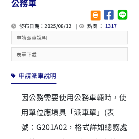
公務車
分享至臉書
分享至 
友善列印(另開視窗)
發布日期：2025/08/12
|
點閱 ：
1317
申請派車說明
表單下載
申請派車說明
因公務需要使用公務車輛時，使
用單位應填具「派車單」(表
號：G201A02，格式詳如總務處