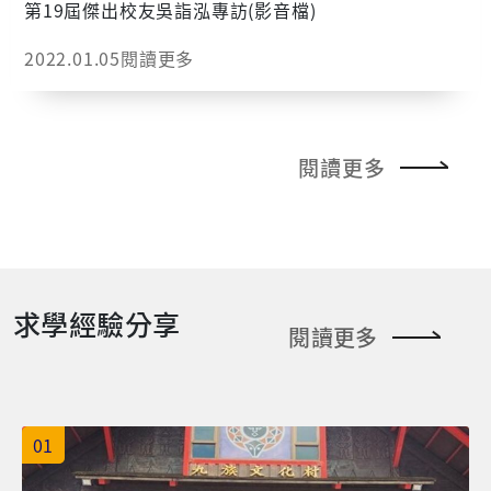
第19屆傑出校友吳詣泓專訪(影音檔)
三固定休館 參觀方式：免費參觀 專人導覽：每日共計四
梯次( 9:00 / 10:30 / 13:30 / 15:00 ) 專人導覽服務請於
2022.01.05
閱讀更多
到館二日前預約；英、日語導覽服務者，應提前七日預
約。 預約電話：03-211-8800 分機3392 因應新型冠狀
病毒肺炎（covid-19）防疫措施，本館將隨時調整入館
規定，敬請參訪前查詢本館最新消息，感謝您的配合。
閱讀更多
▲文物館吉祥物（智智）歡迎大家重遊能▲文物館採用
沉浸式展示手法重新打造能源劇場 ▲透過影像延伸與變
化，能源劇場成為文物館最美的打卡景點
求學經驗分享
閱讀更多
01