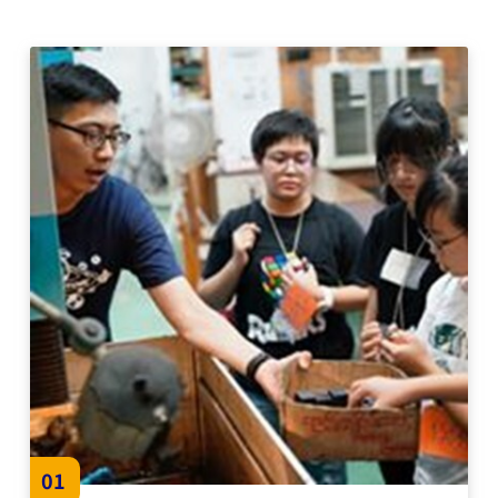
當是一種紓解壓力的方式；此外，在北卡的其他台灣
後，第一份工作就到了做自動化設備的公司就職，這一
人，也成為我們學生的支柱，每當空閒的時候，還是需
待就是四年半，直到今年才決定「再次」脫離舒適圈，
要跟同鄉的聊聊天，畢竟都在台灣長大，還是多了一份
讓自己到外頭闖闖，看看自己究竟有多少能耐，經過這
歸屬感，正可驗證「出外靠朋友」的這句話了。 如
些日的訓練又進步了多少。會用「再次」一詞是因為，
果要以一句話來當作自己在杜克大學讀書的心態，那就
對我來說，不論是校園生活或是職場生活，一旦你習慣
是「Go Hard or Go Home」。沒有人會憑白無故的成
了這樣的節奏，就是舒適圈的一環，這時候如果不跳
功，也不會有公司願意白白付你年薪10幾萬美金來工
脫，就會更難離開自己熟悉的環境了，再次感謝當年在
作。研究所本來就不是來享受生活，或是各種社團交友
醫工所的訓練，讓我能勇敢嘗試不同的挑戰。 最後，我
的，而是需要付出極大的努力跟時間，讓自己在兩年後
覺得「工作即興趣」這點非常重要，身邊許多人為了更
拿著畢業證書踏出校門時，是收穫滿滿，扎扎實實的。
好的待遇，而選擇了自己不喜歡的工作，反而做得不開
投機取巧或許可以讓你短暫地躲過，但也會是你成功路
心。我個人認為這並非長久之計，「擇你所愛、愛你所
上的一個大坑。我就是因為不會，所以才會在這裡進
選」才是正道。祝福大家，都能找到自己心目中的理想
修。 最後，要謝謝我的家人，支持我出國深造，給
工作。 【吳校友目前於個人工作室接洽自動化設備軟體
我這樣的機會，見見世面，朝著自己的夢想前進！ 【洪
開發專案】 ▲吳家緯校友近照
校友目前就讀於美國杜克大學電機電腦工程學院 研究
生】 ▲洪偉程校友於杜克大學近照
01