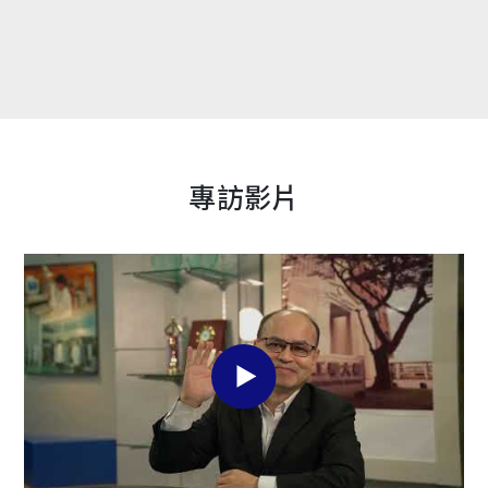
是大朋友、小朋友，入館後都喜歡前往劇場，並駐足在
影像前，享受聲光效果帶來的震撼。雖然片長不到一分
鐘，有時需排隊等候，但大家卻樂此不疲，可知能源劇
場受歡迎的程度。 隨著展示科技的日新月異，文物館也
思考著如何應用新媒材帶給觀眾全新的觀展感受。因此
開始規劃展示新亮點計畫，期望為本館注入新生命，以
嶄新的姿態呈現在觀眾眼前。今年，能源劇場在眾人期
專訪影片
盼與努力下，完成第一個亮點計畫。本館與企業單位-創
意設計中心共同腦力激盪與規劃，採用時下最夯的沉浸
式展示手法，透過聲、光結合科技感、互動性和趣味
性，引領大家穿越時空，體驗萬物共生的世界，並探索
石油的本源。 此次，能源劇場除了展示手法更新外，還
增加了石油的科普知識，透過時間脈絡推演，讓大家更
清楚瞭解石油生成原理，進而珍惜在這地球上得來不易
的能源。影片開始，我們設計一艘可以穿越時空的太空
船，帶領大家回到地球誕生時，看著地球上生物慢慢演
化及成長，這時除了專注眼前的影片介紹外，也引領參
觀者留意洞穴周圍的情景隨著影片更換，從大雨落下、