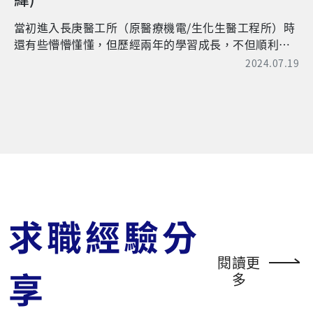
案，到美國的明尼蘇達大學擔任交換學生，在那期間體
會到美國跟台灣教育上的差異。在美國高壓高強度的教
當初進入長庚醫工所（原醫療機電/生化生醫工程所）時
育學習之下，才能真的對一個科目有所掌握。目前也已
還有些懵懵懂懂，但歷經兩年的學習成長，不但順利畢
經開學兩個多月了，很開心可以跟大家分享在杜克大學
業了，並且在退伍前三個月，就決定踏入軟體工程師界
2024.07.19
的生活。 杜克大學向來有「南方哈佛」之稱，座落
的志向！求學期間因研究主題，有機會接觸到自動化軟
在北卡德罕市，學校的建築十分莊嚴，校園也非常漂
體程式撰寫，雖然那時並沒有使用到太多艱深的技術，
亮；但可別被這迷人的外表可欺騙了，本校之所以能擠
但已為我奠定了良好的基礎。非常感謝長庚醫工所的訓
進世界前50大學排名，是因為老師們嚴謹的教學態度，
練與栽培，我發現在完成一段程式的撰寫並通過驗證
以及學生們刻苦耐勞的精煉專業能力，而且在畢業後展
後，都會有莫名的興奮及成就感！ 說真的，出社會後才
現出自己以及學校的價值。 課業壓力重歸重，生活
會真正見識到充實專業的重要。因此，建議所有在學的
還是要有的。每週最開心的就是開著車去超市買菜，台
學弟妹們，要好好把握在校園裡的美好時光，因為現在
灣同學都會約一波出發，畢竟民以食為天嘛，再怎麼忙
的你們可能會認為每天被實驗數據追著跑很累很辛苦，
還是要吃飯的。縱使有時候真的忙到沒時間煮飯，我們
但這些發現問題與解決問題的訓練，確實對於未來就業
求職經驗分
還是會盡量擠出時間，主要是因為美國的加工費貴的可
很受用。此外，在課業及專題實驗之餘，也可多多參與
以，一盤蛋炒飯就要300多元，更別提其他料理了，不能
其他活動來轉換一下心境。我在學時期，除了保持良好
像在台灣餐餐外食。如果有比較長的假期像是秋假或是
閱讀更
的運動習慣來維持健康外，也會時常到別人的實驗室參
感恩節，我們就會去附近登山或烤肉，也會去市中心聚
享
多
觀，看看不同的專業領域，例如之前曾到物理治療所擔
聚餐，犒賞自己這陣子的努力。另外，我也買了一把吉
任實驗受測者，除可達到運動發洩壓力的效果外，還能
他，跟一些簡單的模型，有時間就會彈一下、拼一下，
替自己賺一筆零用錢（受測結束後的費用）呢！ 出社會