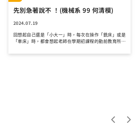
先別急著說不 ！(機械系 99 何清模)
2024.07.19
回想起自己還是「小大一」時，每次在操作「銑床」或是
「車床」時，都會想起老師在學期初課程的勤前教育所舉
的意外實例，因而抱著戰戰兢兢的心情，度過兩學期的工
場實習課程。大學畢業後，我進入成功大學機械工程系機
械系統自動控制組攻讀研究所。期間，不論修課或執行論
文題目，皆需撰寫程式方能實現。然而，在大學時期程式
語言紮根不深，所以花了許多時間才能趕上同儕。 但人
生的轉折就是如此奇妙，原已設想好研究所畢業就可以與
書絕緣的自己，在面對職涯發展的考量下，還是選擇重拾
書本投入公職考試。經過一年的準備，我通過了公務人員
高考三等考試。其後，為了因應臺大機械系的技士職缺測
驗所需，又額外花了兩個多月的時間，至淡江大學向「簡
坤誠」技士重新學習車、銑床加工的技術，最後，終於順
利通過銑床乙級筆試測驗以及鉗工丙級實務測驗。目前我
在臺灣大學機械系服務，擔任實習工場技士，負責傳統銑
床加工及放電線加工的軟體教學。 原本以為國家考試會
是我唸書的最終站，沒想到因緣際會下，去年開始又成為