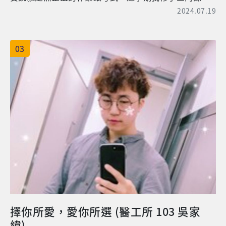
由研究所來彌補。不要再渾渾噩噩的過日子，你現在所
最硬的就是一堂叫做「Programming, Data Structure
2024.07.19
付出的每一天都將有所回報，等到將來你回首來時路
and Algorithm in C++」的課，共計三次的考試，再加
時，你將發現成功就會在你腳邊了。 【楊校友目前就讀
上110份的程式作業，沒錯!!「110份作業」！為了讓學
於本校電子系研究所 碩士】 ▲楊智翔校友(右)近照 ▲楊
生能掌握程式的邏輯架構，成為將來能獨當一面的軟體
03
智翔校友(左一)參與大學畢業盃籃球賽
工程師，老師真的是卯足全力鍛鍊我們；另外，別忘了
我還有另外兩門課，雖然作業量沒有多到100多份；但每
次作業的複雜程度，以及花費時間也是不容小覷的；此
外，我也找了教授做project，基本上就是忙翻了；而我
也從中發現一件有趣的事情，開學前本以為每週只有
一、三、五才有課的我，應該會在二、四、六以及星期
日輕鬆一點，實際上不然，那幾天才是最忙的！要讀
書，要討論，要開會，還要想盡辦法在時間內生出作
業，因為遲交是很可怕的，結果反而是上課的一三五比
較輕鬆，應該說相對比較輕鬆，因為只要上課就好。
經過兩年的職場打拼之後，我在2021年八月重新回
到美國，到北卡羅萊納州的「杜克大學」攻讀「電機與
電腦工程」碩士學位。之所以會決定想回到美國唸書的
擇你所愛，愛你所選 (醫工所 103 吳家
原因，是因為我2018年曾經參加長庚大學的交換學生專
緯)