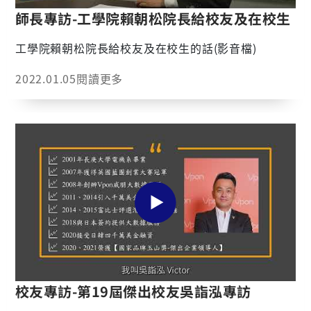
熔岩奔騰到浮游生物串動，透過影像延伸的手法，讓大
師長專訪-工學院賴朝松院長給校友及在校生
家沉浸在物換星移的氛圍裡。最重要的，就是遠古時期
的話
霸主-暴龍登場，中氣十足的吼聲，比原版的暴龍更加震
工學院賴朝松院長給校友及在校生的話(影音檔)
撼，館員直說這隻暴龍已經進化成2.0，所以大家開始期
待見到暴龍本尊了嗎!?接下來隨著場景一轉，恐龍突然
2022.01.05
閱讀更多
消失，讓大家去思索牠們為何會消失在地球?牠們和原油
有何關係?這些重要的發展線索，將引發參訪者的好奇，
興起親自走一趟文物館，一探究竟的趣味。 傳統博物館
通常以靜態和被動式觀展體驗為主，讓一般人覺得難以
觸及；但透過沉浸式展覽手法，可讓參訪者感受到前所
未有的深刻體驗。隨著能源劇場重新開張，暴龍吼聲再
次響徹文物館，如同一位老朋友回來了。如果你曾經造
訪過能源劇場，一定要再次重遊，體驗升級版的感受；
還沒到訪的朋友，也可好好欣賞館方盡心規劃的能源劇
場，同時參訪這棟台灣第一大民間企業所成立的文物
館，藉此享受親子共遊的休閒時光。準備好一顆探索之
心，跟隨我們一同搭上文物館太空船，踏上充滿奇幻冒
險的能源探索之旅吧！ 參觀訊息 開館時間：週二～週日
校友專訪-第19屆傑出校友吳詣泓專訪
9:00~17:00 休館時間：週一、選舉日、農曆除夕至年初