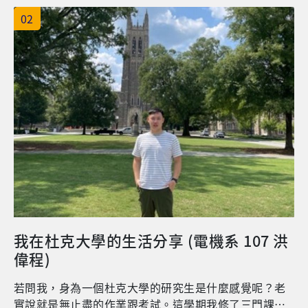
有許多比我優秀的人，但只要加倍認真，仍能彌補缺
02
憾。我也很感謝長庚大學的體制，雖然有一點封閉，卻
能讓我遠離許多誘惑，置身於書香的風氣中。 畢業時，
擁有一份好工作，靠自己的本事營生，才是真正的享有
成就。要如何得到好工作，我相信絕大部分都要靠在大
學所學到的知識，不管是繼續攻讀研究所，還是直接找
工作，都需要知識的累積。以我畢業兩年的經歷來說，
我覺得除非真的很有能力，不然還是要再念研究所，因
為畢竟台灣當今的社會就是這樣，一張文憑就是踏入高
科技跟高收入的門票；但是也不是念了研究所，就一定
可以找到一份好工作；因為校名一定是被優先篩選的標
的，再來就是你所選擇的實驗室是否能夠學到東西?是否
適合你自己?是否是你興趣的方向?對我來說，實驗室是
一個讓自己可以亡羊補牢，更加充實自己的地方；因為
我在杜克大學的生活分享 (電機系 107 洪
畢竟大學所教的涵蓋範圍太廣，可能會讓人不知道到底
偉程)
什麼是「電子」，因此藉由研究所，可以讓你更加深入
了解研究的脈絡。 最後，跟即將畢業的學弟妹分享，雖
若問我，身為一個杜克大學的研究生是什麼感覺呢？老
已經歷大學的學習，如果自己還沒有準備好的話，可藉
實說就是無止盡的作業跟考試。這學期我修了三門課，