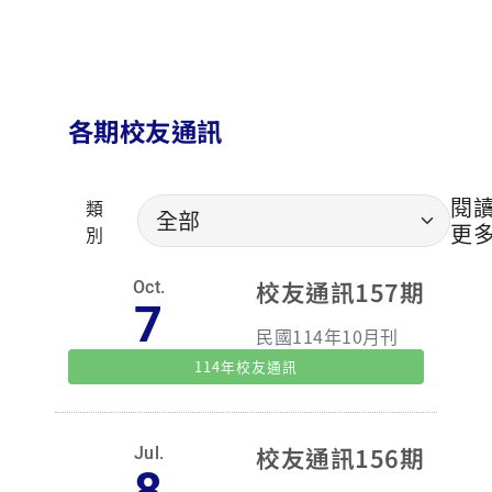
淡江大學兼任「熱力學」講師。為了備課與編撰上課教材
我又開始了唸書的生活。回想起大三修習「吳俊仲」老師
的靜力學時，老師分享自己的讀書經驗：「我自己真的很
不喜歡唸書，以為大學畢業之後可以不用再唸書了，但沒
想到還是繼續唸，而且還出國唸博士。」當下聽完老師的
各期校友通訊
分享，心中滿是懷疑；但隨著時空推移，經歷一些人、
事、物後，現已步入中年的我，終於能體會老師當年的心
境。 人生，有些時候會因為職涯的選擇或不可抗拒的因
閱
類
素，本來不想做且排斥的事物，突然間都成為通往人生下
更
一階段的關鍵。就像我自己，原本「機械加工」、「撰寫
別
程式」及「唸書」都是我不想做的，最後卻都必須一一執
行。這些歷程雖然順利過關，但過程卻異常艱辛費時。我
校友通訊157期
Oct.
常回想，若當初不要這麼排斥、多用點心學習，或許就不
7
會這麼辛苦。因此，我想用自己的例子與學弟妹們分享，
民國114年10月刊
在面對不感興趣或是排斥的科目時，「先別急著說不」，
114年校友通訊
要耐住性子儘量學習，或許這些自己不以為意的學習，說
不準日後會成為你職涯發展的助力，甚至成功的關鍵。
【何校友目前任職於國立臺灣大學機械工程學系實習工場
技士】 ▲何清模校友(左)為同學介紹放電型雕刻機的運作
校友通訊156期
Jul.
原理及操作示範。 ▲何清模校友(右)與體育主播徐展元合
8
影。