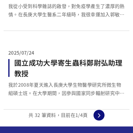
我從小受到科學雜誌的啟發，對免疫學產生了濃厚的熱
情。在長庚大學生醫系二年級時，我很幸運加入郭敏玲
老師的分子免疫研究室，開啟我的免疫學研究生涯。在
郭老師的悉心指導下，我學習了運用腺相關病毒基因攜
帶系統 (adeno-associated virus gene delivery
system) 進行氣...
2025/07/24
國立成功大學寄生蟲科鄭尉弘助理
教授
我於2008年夏天進入長庚大學生物醫學研究所微生物
組碩士班。在大學期間，因參與國家同步輻射研究中心
的專題研究，經由指導老師的引薦，有幸加入鄧致剛老
師的實驗室。自碩士班、博士班至博士後研究，我在這
共
32
筆資料，目前在
1
/4頁
個以寄生蟲學為主的實驗室歷練長達12年。這段期
間，我習得多項關鍵研究技能，包括分子生物學技術、