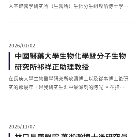
入基礎醫學研究所（生醫所）生化分生組攻讀博士學
位，並在林光輝老師的指導下從事癌症致癌機轉之研
究。同時，我亦於蛋白質體中心學習定量蛋白質體的鑑
定與分析技術，使我在蛋白質體學、細胞生物學及動物
實驗等領域皆接受了紮實且完整的訓練，畢業時，榮獲
2026/01/02
104年度...
中國醫藥大學生物化學暨分子生物
研究所祁祥正助理教授
在長庚大學生物醫學研究所攻讀博士以及從事博士後研
究的那幾年，是我研究生涯中最深刻的時光 。在指導
教授林光輝老師的實驗室裡，我們專注於探討甲狀腺素
對肝癌的影響 。回想起來，當時甲狀腺素在肝臟領域
的研究並非主流熱點，我們在經費與資源的爭取上，確
實需要付出比熱門領域更多的努力來證明這項研究的必
2025/11/07
要性 。 ...
林口長庚醫院 蕭淞瀚博士後研究員