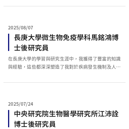
究這條路後，便繼續在所內念博士班。目前，我任職於
中山醫學大學醫學系生理學科，擔任助理教授。 在碩
博士期間，我很幸運能加入洪麗滿老師實驗室。老師...
2025/08/07
長庚大學微生物免疫學科馬銘鴻博
士後研究員
在長庚大學的學習與研究生涯中，我獲得了豐富的知識
與經驗，這些都深深塑造了我對於疾病發生機制及人體
抵禦能力的濃厚興趣。我於2008年進入當時的生命科
學系就讀，並於2010年開始了我的研究生涯。在大學
期間，我有幸加入郭敏玲教授的實驗室，並順利完成博
士學位。我的研究主要聚焦於疾病或感染發生時免疫系
2025/07/24
統的對...
中央研究院生物醫學研究所江沛詮
博士後研究員