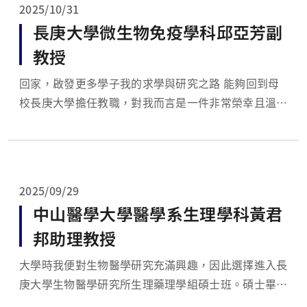
2025/10/31
長庚大學微生物免疫學科邱亞芳副
教授
回家，啟發更多學子我的求學與研究之路 能夠回到母
校長庚大學擔任教職，對我而言是一件非常榮幸且溫暖
的事。 我在民國90年畢業於長庚大學醫學檢驗生物技
術學系，之後繼續在長庚大學生物醫學研究所微生物組
完成碩士與博士學位。在博士期間，我受到劉世東老師
的指導與啟發，也在老師的推薦下，申請到美國...
2025/09/29
中山醫學大學醫學系生理學科黃君
邦助理教授
大學時我便對生物醫學研究充滿興趣，因此選擇進入長
庚大學生物醫學研究所生理藥理學組碩士班。碩士畢業
後，我先以研究助理的身份工作一年，確定自己想走研