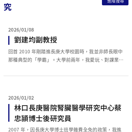
進階搜尋
究
2026/01/08
劉建均副教授
回首 2010 年剛踏進長庚大學校園時，我並非師長眼中
那種典型的「學霸」。大學前兩年，我愛玩、對課業不
夠專注，成績始終在班級中後段徘徊。那時的迷惘在
於：我不確定教科書上的知識能如何與現實連結。然
而，我一直對「動手做」有著濃厚的興趣。大二那年，
為了賺取生活費，我開始在校內實驗室尋找打工機會。
2026/01/02
大二下學...
林口長庚醫院腎臟醫學研究中心蔡
忠頴博士後研究員
2007 年，因長庚大學博士班學雜費全免的政策，我進