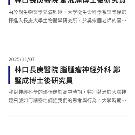
由於對生物醫學充滿興趣，大學從生命科學系畢業後選
擇進入長庚大學生物醫學研究所，於吳宗圃老師的實驗
室完成碩士及博士學位。期間我的研究方向是ABC
drug transporter 導致的癌症多重抗藥性（multidrug
resistance, MDR），透過藥物重新定位（drug
repurpos...
2025/11/07
林口長庚醫院 腦腫瘤神經外科 鄭
璧成博士後研究員
我對神經科學的熱情始於高中時期，特別著迷於大腦神
經訊號如何精密地調控我們的思考與行為。大學時期紮
實的分子與細胞生物學訓練，更堅定了我深入探索神經
生理奧秘的決心。 我在長庚生醫所開展了我的科研旅
程，在黃榮棋教授的指導下，我專注於神經訊號傳導、
離子通道調控及生物時鐘機制的研究。這段充滿挑戰...