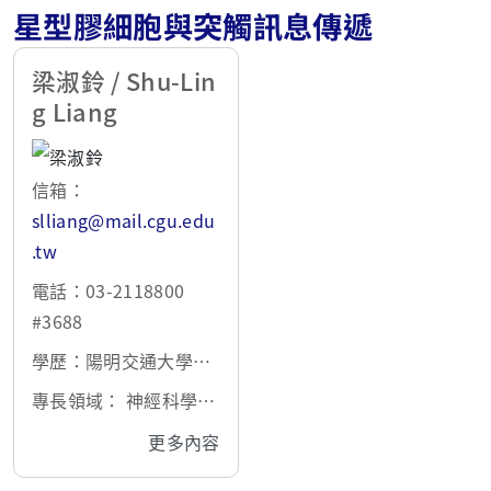
星型膠細胞與突觸訊息傳遞
梁淑鈴 / Shu-Lin
g Liang
信箱：
slliang@mail.cgu.edu
.tw
電話：03-2118800
#3688
學歷：陽明交通大學博
士
專長領域： 神經科學;
生理研究;星型膠細胞與
更多內容
突觸訊息傳遞