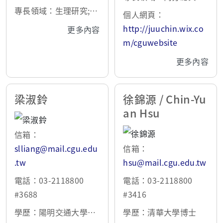
專長領域：生理研究;腎
謝生理
個人網頁：
臟生理暨病理研究
http://juuchin.wix.co
更多內容
m/cguwebsite
更多內容
梁淑鈴
徐錦源 / Chin-Yu
an Hsu
信箱：
slliang@mail.cgu.edu
信箱：
.tw
hsu@mail.cgu.edu.tw
電話：03-2118800
電話：03-2118800
#3688
#3416
學歷：陽明交通大學博
學歷：清華大學博士