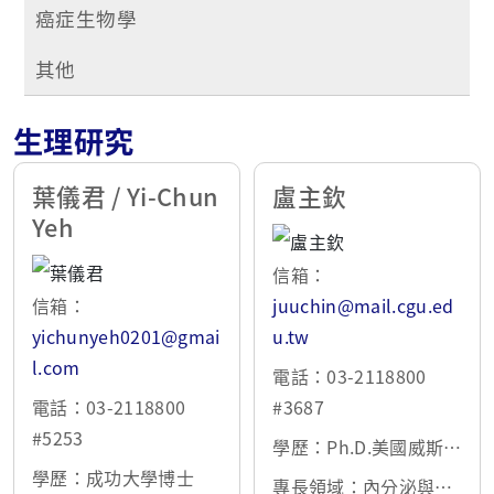
癌症生物學
其他
生理研究
葉儀君 / Yi-Chun
盧主欽
Yeh
信箱：
信箱：
juuchin@mail.cgu.ed
yichunyeh0201@gmai
u.tw
l.com
電話：03-2118800
電話：03-2118800
#3687
#5253
學歷：Ph.D.美國威斯康
學歷：成功大學博士
辛大學
專長領域：內分泌與代