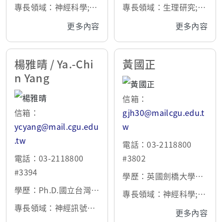
士
專長領域：神經科學;生
專長領域：生理研究;長
理研究;星型膠細胞與突
壽機轉; 抗老化/磁場導
更多內容
更多內容
觸訊息傳遞
航
楊雅晴 / Ya.-Chi
黃國正
n Yang
信箱：
信箱：
gjh30@mailcgu.edu.t
ycyang@mail.cgu.edu
w
.tw
電話：03-2118800
電話：03-2118800
#3802
#3394
學歷：英國劍橋大學博
學歷：Ph.D.國立台灣大
士
專長領域：神經科學;生
學/台灣
專長領域：神經訊號傳
理研究
更多內容
遞與迴路功能