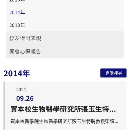
2014年
2013年
校友傑出表現
開會心得報告
2014年
進階搜尋
2024
09.26
賀本校生物醫學研究所張玉生特聘教授榮獲「102年度國科會傑出研究獎」
賀本校醫學院生物醫學研究所張玉生特聘教授榮獲「102年度國科會傑出研究獎」 本所張玉生特聘教授所帶領之團隊屢獲肯定，繼2013年12月2日將｢Leukemia inhibitory factor promotes nasopharyngeal carcinoma progression and radioresistance｣研究成果刊登於「Journal of Clinical InvestiNVESTIGATION」期刊後，今年於開春時節又獲國科會102年度傑出研究獎，全校師生同感殊榮。 張玉生特聘教授其研究重要成果為：(1)奠定了EB病毒為癌化之主要趨使者(Driver)之學理基礎：鼻咽癌俗稱「中國癌」，為國人十大癌症之一，張教授及其團隊長期探討與鼻咽癌相關之Epstein-Barr病毒(EB病毒)及鼻咽癌細胞分子之致癌機制。1990年即由腫瘤組織證明鼻咽癌特有之EB病毒株，從此展開對EB病毒致癌蛋白(oncogene)潛伏性膜蛋白第一型(LMP1)之致癌機制探討。多年來得以證明LMP1之多重訊息傳導及重要功能，近年來更深入探討LMP1與鼻咽癌腫瘤微環境(microenvironment)之交互作用及癌化機制，首次證明發炎體(inflammasomes)為鼻咽癌病人經現行治療方式之後不再發(recurrence)之預測分子標記，而LMP1也扮演關鍵角色。此外團隊也證明LMP1經由影響或與其他分子合作，足以影響並促成癌細胞轉移。並進一步發現相關生物標記具有預測鼻咽癌轉移(metastasis)、再發(recurrence)或為治療標的(therapeutic targets)之潛力，未來有機會將基礎成果轉化為臨床應用。(2)第一個以「全基因體」(Genome-wide association study, GWAS)尋找鼻咽癌易感基因的團隊：發現染色體6p21.3區域之HLA-A, HLA-F 及GABBR1基因為主要易感基因，而男性患者易發生MICA/HCP5 基因刪除。本團隊目前已加入國際鼻咽癌工作小組，為成員之一。 張玉生教授得獎感言： 癌症研究和其他領域研究一樣，重要的、值得探討的課題，都需要全心的投入、無怨的付出、不斷的學習，經年累月，經驗及成果堆積，自然可以建立一套有價值的學理。二十幾年前開始著手鼻咽癌及EB病毒的研究，當時純粹是認為鼻咽癌是中國人的癌症，應該由我們去探討，而終極目標為釐清(1)好發於中國人之原因，(2)致癌機制並建立抗癌之策略。秉持此研究大方向，很幸運的連此次在內，共得到三次國科會傑出獎殊榮。此刻感觸特別深刻，體會持之以恆的重要性，以及更需要不斷跟著學術研究之趨勢作調整，以免落伍。當然更要保有追求新知的熱忱，否則很可能一不留意就落了腳步，而追趕得很辛苦。 本人一直很幸運，能持續與許多研究生及博士後研究員共同努力，並由他們身上，學到了更多的新知，實質成為「教學相長」之受益者。最近的十年，更與一群志同道合的同事夥伴以及多位良師，以「生物標記」為出發點，探討疾病之機制及「生物標記」臨床應用之可能性，得以深深地了解並見證基礎及應用相輔相成之可貴。科技進步的洪流，全球研究之大趨勢，高通量之知識推陳出新，逼得我們不能停留在原地，往前推行，也因此能更上一層樓。在此謹與同儕共勉，期望大家都能得到國科會傑出獎的肯定。 中英文姓名: 張玉生 (Yu-Sun Chang) 現任職務 長庚大學 生物醫學研究所 特聘教授 長庚大學 分子醫學研究中心 主任 學歷 美國加州大學戴維斯分校 微生物博士 (1986) 美國猶他州楊柏翰大學 植物生化碩士 (1973) 國立中興大學 植物系學士 (1971) 經歷 長庚大學 生物醫學研究所 教授 (1994/08至今) 長庚大學 分子醫學研究中心 主任(2005/10至今) 長庚大學 基礎醫學研究所所長(1999至2001) 長庚大學 微生物及免疫學科教授(1994至1999) 長庚醫學暨工程學院 微生物及免疫學科副教授(1986至1994) 學術獎勵情形 2013-2015 (102-104年度) 國科會傑出獎 2010-2012 (99-101年度) 國科會傑出獎 2012 (101年度) 長庚大學技合獎 2002 (91年度) 長庚大學研究獎 2002-2004 (91-93年度) 國科會傑出獎 1996-2001 國科會優等獎