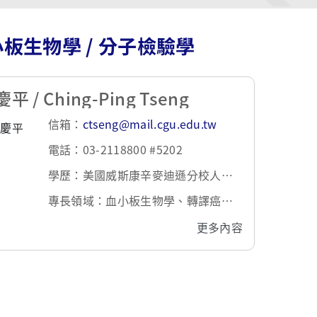
板生物學 / 分子檢驗學
平 / Ching-Ping Tseng
信箱：
ctseng@mail.cgu.edu.tw
電話：03-2118800 #5202
學歷：美國威斯康辛麥迪遜分校人類
腫瘤生物學博士
專長領域：血小板生物學、轉譯癌症
醫學、分子檢驗技術學、血液學
更多內容