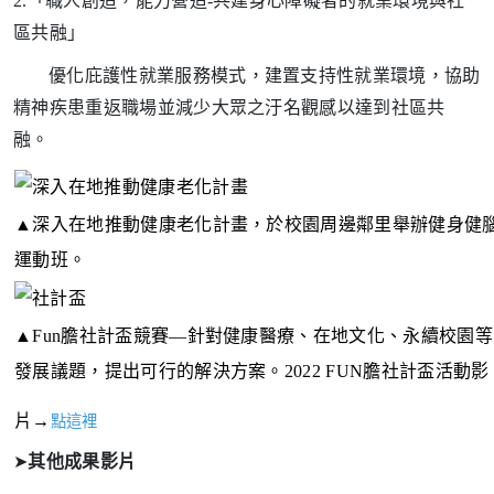
2.
「職人創造，能力營造-共建身心障礙者的就業環境與社
區共融」
優化庇護性就業服務模式，建置支持性就業環境，協助
精神疾患重返職場並減少大眾之汙名觀感以達到社區共
融。
▲
深入在地推動健康老化計畫，於校園周邊鄰里舉辦健身健
運動班。
▲
Fun膽社計盃競賽—針對健康醫療、在地文化、永續校園等
發展議題，提出可行的解決方案。2022 FUN膽社計盃活動影
片→
點這裡
其他成果影片
➤