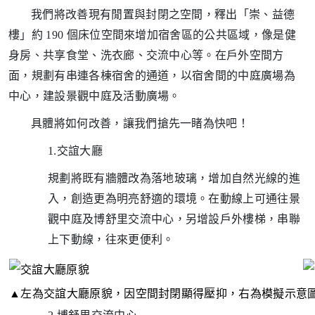
我們將改善現有閒置與封閉之空間，釋出「崇、益德
樓」約 190 個床位空間來增加宿舍區的公共區域，像是健
身房、共享食堂、洗衣廊、交流中心等。在戶外空間方
面，規劃有串連各棟宿舍的通道，以宿舍間的中庭廣場為
中心，建設景觀中庭及活動廣場。
具體將如何改善，讓我們搶先一睹為快吧！
1.交誼大廳
規劃將既有牆體改為落地玻璃，增加自然光線的進
入，創造更為明亮舒適的環境。在動線上可通往景
觀中庭及博舒里交流中心，另增設戶外樓梯，串聯
上下動線，往來更便利。
▲
左為交誼大廳原貌，因空間封閉顯得壓抑，右為模擬示意