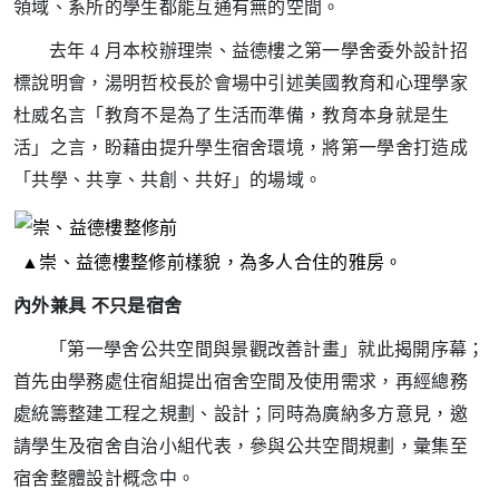
領域、系所的學生都能互通有無的空間。
去年 4 月本校辦理崇、益德樓之第一學舍委外設計招
標說明會，湯明哲校長於會場中引述美國教育和心理學家
杜威名言「教育不是為了生活而準備，教育本身就是生
活」之言，盼藉由提升學生宿舍環境，將第一學舍打造成
「共學
、共享、共創、共好」的場域。
▲崇、益德樓整修前樣貌，為多人合住的雅房
。
內外兼具 不只是宿舍
「第一學舍公共空間與景觀改善計畫」就此揭開序幕；
首先由學務處住宿組提出宿舍空間及使用需求，再經總務
處統籌整建工程之規劃、設計；同時為廣納多方意見，邀
請學生及宿舍自治小組代表，參與公共空間規劃，彙集至
宿舍整體設計概念中。