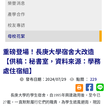
榮譽消息
產學合作
校友專訪
母校花絮
重磅登場！長庚大學宿舍大改造
【供稿：秘書室，資料來源：學務
處住宿組】
發布日期：2024/07/29
點閱 ：
229
分享至臉
分
友善列印(另開視
長庚大學的學生宿舍，自1995年興建啟用後，至今已
27載，一直默默履行它們的職責，為學生遮風避雨，現因