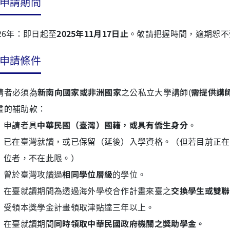
申請期間
026年：即日起至
2025年11月17日止
。敬請把握時間，逾期恕不
申請條件
請者必須為
新南向國家或非洲國家
之公私立大學講師(
需提供講
畫的補助款：
申請者具
中華民國（臺灣）國籍，或具有僑生身分
。
已在臺灣就讀，或已保留（延後）入學資格。（但若目前正在
位者，不在此限。）
曾於臺灣攻讀過
相同學位層級
的學位。
在臺就讀期間為透過海外學校合作計畫來臺之
交換學生或雙聯
受領本獎學金計畫領取津貼達三年以上。
在臺就讀期間
同時領取中華民國政府機關之獎助學金。