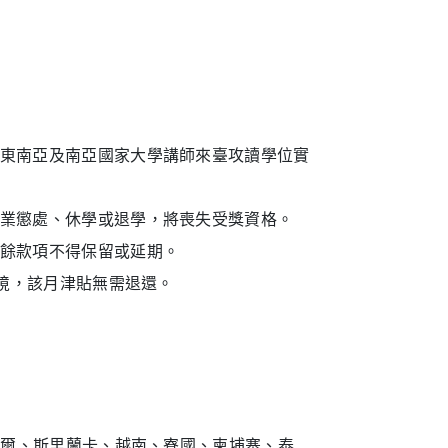
東南亞及南亞國家大學講師來臺攻讀學位實
業懲處、休學或退學，將喪失受獎資格。
餘款項不得保留或延期。
離境，該月津貼無需退還。
泊爾、斯里蘭卡、越南、寮國、柬埔寨、泰