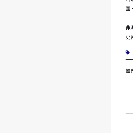
國
非洲
史
如