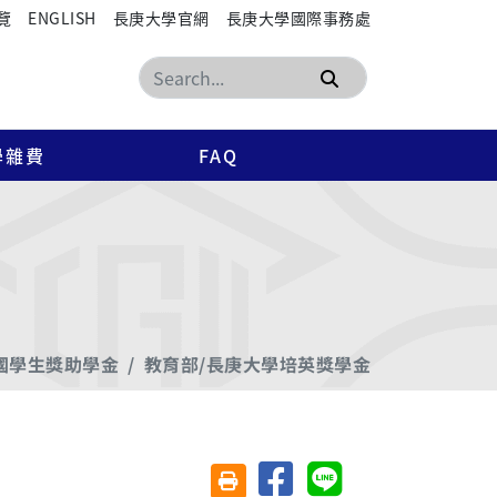
覽
ENGLISH
長庚大學官網
長庚大學國際事務處
搜尋
學雜費
FAQ
國學生獎助學金
教育部/長庚大學培英獎學金
分享至臉書
分享至 Line
友善列印(另開視窗)