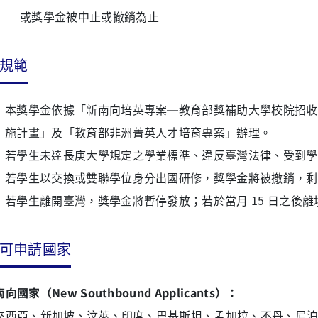
或獎學金被中止或撤銷為止
規範
本獎學金依據「新南向培英專案─教育部獎補助大學校院招收
施計畫」及「教育部非洲菁英人才培育專案」辦理。
若學生未達長庚大學規定之學業標準、違反臺灣法律、受到學
若學生以交換或雙聯學位身分出國研修，獎學金將被撤銷，剩
若學生離開臺灣，獎學金將暫停發放；若於當月 15 日之後
可申請國家
向國家（New Southbound Applicants）：
來西亞、新加坡、汶萊、印度、巴基斯坦、孟加拉、不丹、尼