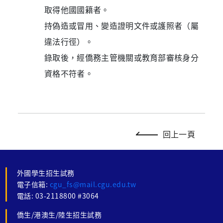
取得他國國籍者。
持偽造或冒用、變造證明文件或護照者（屬
違法行徑）。
錄取後，經僑務主管機關或教育部審核身分
資格不符者。
回上一頁
外國學生招生試務
電子信箱:
cgu_fs@mail.cgu.edu.tw
電話: 03-2118800 #3064
僑生/港澳生/陸生招生試務