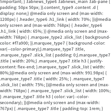
!important; } .tabnews_type6 .tabnews_main .tab-pane {
padding: 50px 50px; }}.content_type9 .content .d {
display: none;} @media only screen and (max-width:
1200px) { .header_type6 .h1_link { width: 70%; }}@media
only screen and (max-width: 768px) { .header_type6
.h1_link { width: 65%; }} @media only screen and (max-
width: 768px) { .marquee_type2 .slick_list { background-
color: #f7a900; }}.marquee_type7 { background-color:
var(--color-primary);}.marquee_type7 .title,
.marquee_type7 .slick_list { padding: 0;}.marquee_type7
.title { width: 20%;} .marquee_type7 .title h3 { justify-
content: flex-end; }.marquee_type7 .slick_list { width:
80%;}@media only screen and (max-width: 991.98px) {
.marquee_type7 .title { width: 25%; } .marquee_type7
.slick_list { width: 75%; }}@media only screen and (max-
width: 768px) { .marquee_type7 .slick_list { width: 100%;
} .marquee_type7 .title h3 { color: var(--color-
secondary); }}@media only screen and (max-width:
767px) { .marquee_type7 .title { padding-top: 1rem; }