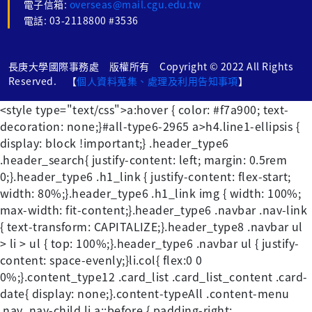
電子信箱:
overseas@mail.cgu.edu.tw
電話: 03-2118800 #3536
長庚大學國際事務處 版權所有 Copyright © 2022 All Rights
Reserved. 【
個人資料蒐集、處理及利用告知事項
】
<style type="text/css">a:hover { color: #f7a900; text-
decoration: none;}#all-type6-2965 a>h4.line1-ellipsis {
display: block !important;} .header_type6
.header_search{ justify-content: left; margin: 0.5rem
0;}.header_type6 .h1_link { justify-content: flex-start;
width: 80%;}.header_type6 .h1_link img { width: 100%;
max-width: fit-content;}.header_type6 .navbar .nav-link
{ text-transform: CAPITALIZE;}.header_type8 .navbar ul
> li > ul { top: 100%;}.header_type6 .navbar ul { justify-
content: space-evenly;}li.col{ flex:0 0
0%;}.content_type12 .card_list .card_list_content .card-
date{ display: none;}.content-typeAll .content-menu
.nav .nav-child li a::before { padding-right: