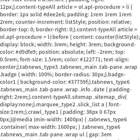
12px;}.content-typeAll article > ol.apl-procedure > li {
border: 1px solid #dee2e6; padding: 1rem 1rem 1rem
2rem; counter-increment: listStyle; position: relative;
border-top: 0; border-right: 0;}.content-typeAll article >
ol.apl-procedure > li:before { content: counter(listStyle);
display: block; width: 3rem; height: 3rem; background-
color: #d9dfe9; position: absolute; left: -2rem; top:
0.5rem; font-size: 1.5rem; color: #122771; text-align:
center;}.tabnews_type3 .tabnews_main .tab-pane .wrap
.badge { width: 100%; border-radius: 30px;}.badge-
color1 { background-color: #37759f;}.tabnews_type6
.tabnews_main .tab-pane .wrap .info .date { padding-
right: 2rem;}.content-typeAll.sitemap .sitemap_div{
display:none;}.marquee_type2 .slick_list a { font-
size:1rem;}.crawl_type1 { padding: 38px 0 67px
0px;}@media (min-width: 1400px) { .tabnews_type6
.container{ max-width: 1600px; } .tabnews_type6
.tabnews_main .tab-pane .wrap ul { gap: 3em