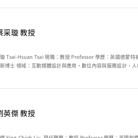
蔡采璇 教授
Hsuan Tsai 現職：教授 Professor 學歷：英國德蒙特福大學設計理論
設計與應用，數位內容與服務設計，人機介面與使用
性測試，身心障礙及輔助科技研究 分機：5423 信箱：ttsai...
劉英傑 教授
Chieh Liu 現任職務：教授 Professor 學歷：英國劍橋大學工程設計