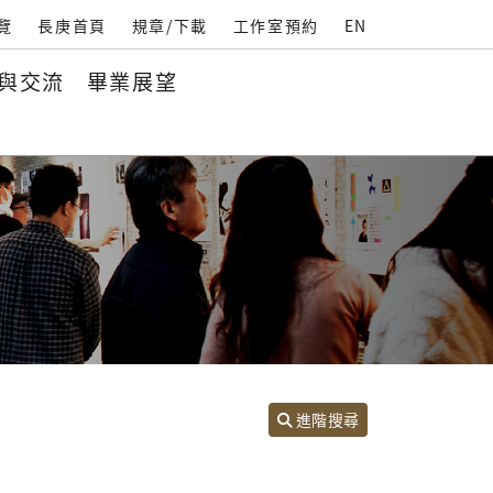
覽
長庚首頁
規章/下載
工作室預約
EN
與交流
畢業展望
進階搜尋
首頁
關於本系
成員簡介
專任教師