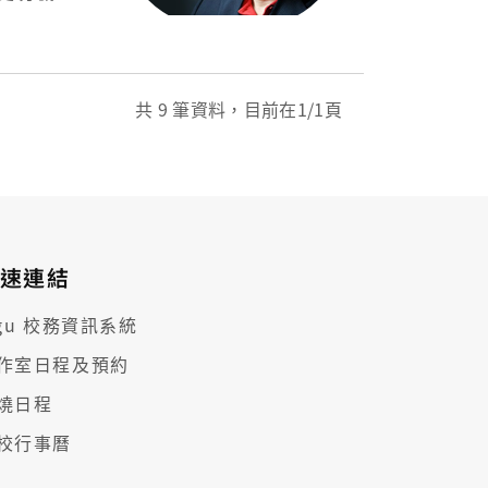
共
9
筆資料，目前在
1
/1頁
速連結
cgu 校務資訊系統
作室日程及預約
燒日程
校行事曆