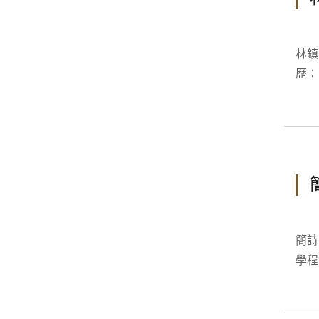
林鎮山 Jenn-
歷：英
簡詩穎 Shih
學程召集人 學歷：國立交通