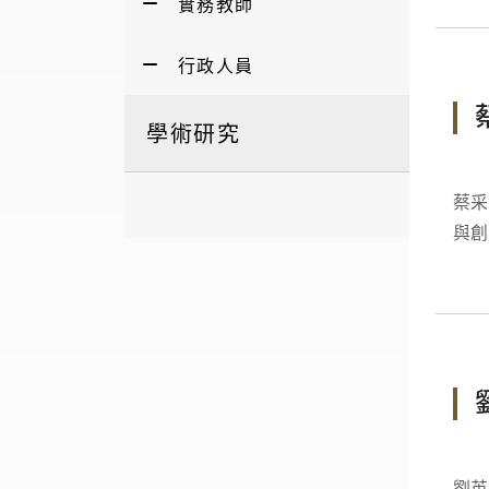
實務教師
行政人員
學術研究
蔡采璇 Tsai-
與創新博士 領域：互動媒體
劉英傑 Ying-