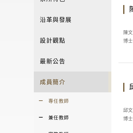
沿革與發展
陳文誌 Wenzh
設計觀點
博士 經歷：中華國設計學會第十五屆 監事 / 第十四屆 理事 / 第十三屆 理
最新公告
成員簡介
專任教師
邱文科 Wen-K
兼任教師
博士 領域：人因工程、復健工程、統計方法、病人安全 分機：5422