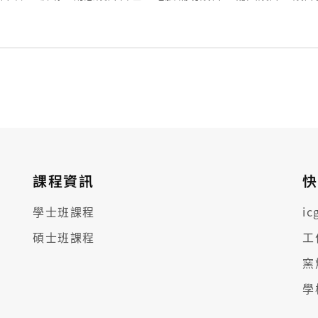
信箱：hidrtommy@mail.cgu.edu.tw ...
課程資訊
快
學士班課程
i
碩士班課程
工
窯
學