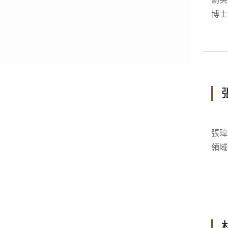
博士 領域：創新概念設計、視覺化醫療資訊系統、玩具設計工學、設計
張瑋真 Weic
領域