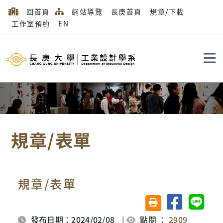
回首頁
網站導覽
長庚首頁
規章/下載
工作室預約
EN
搜尋
規章/表單
規章/表單
分享至臉書
分享至 
友善列印(另開視窗)
首頁
隱藏頁
規章/表單
發布日期：2024/02/08
|
點閱 ：
2909