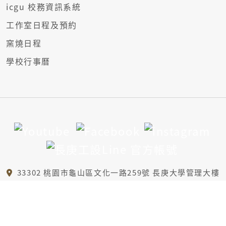
icgu 校務資訊系統
工作室日程及預約
窯燒日程
學校行事曆
33302 桃園市龜山區文化一路259號 長庚大學管理大樓
6樓A區、B1樓
(03)2118800 轉5421
id@mail.cgu.edu.tw