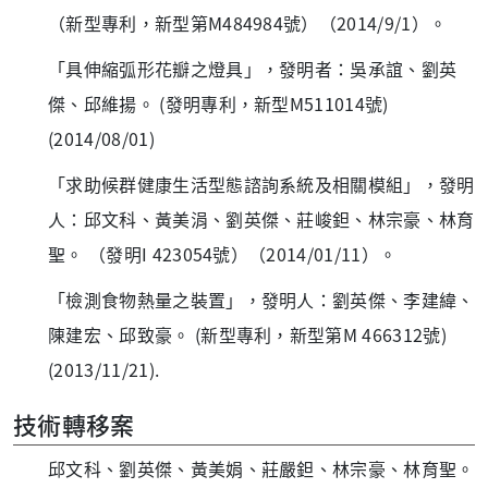
（新型專利，新型第M484984號）（2014/9/1）。
「具伸縮弧形花瓣之燈具」，發明者：吳承誼、劉英
傑、邱維揚。 (發明專利，新型M511014號)
(2014/08/01)
「求助候群健康生活型態諮詢系統及相關模組」，發明
人：邱文科、黃美涓、劉英傑、莊峻鉭、林宗豪、林育
聖。 （發明I 423054號）（2014/01/11）。
「檢測食物熱量之裝置」，發明人：劉英傑、李建緯、
陳建宏、邱致豪。 (新型專利，新型第M 466312號)
(2013/11/21).
技術轉移案
邱文科、劉英傑、黃美娟、莊嚴鉭、林宗豪、林育聖。