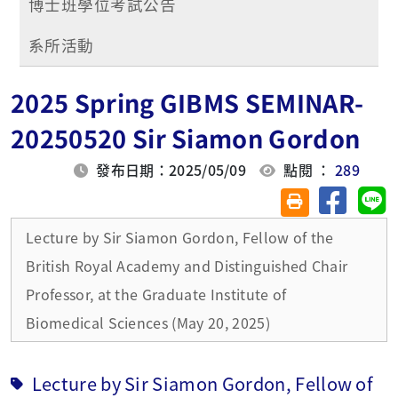
博士班學位考試公告
系所活動
2025 Spring GIBMS SEMINAR-
20250520 Sir Siamon Gordon
發布日期：2025/05/09
點閱 ：
289
分享至臉
分
友善列印(另開視
Lecture by Sir Siamon Gordon, Fellow of the
British Royal Academy and Distinguished Chair
Professor, at the Graduate Institute of
Biomedical Sciences (May 20, 2025)
Lecture by Sir Siamon Gordon, Fellow of