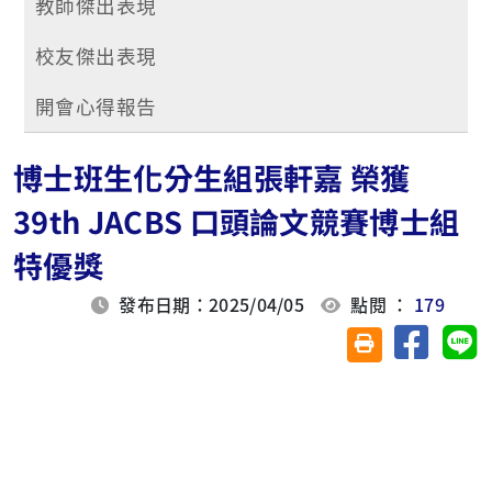
教師傑出表現
校友傑出表現
開會心得報告
博士班生化分生組張軒嘉 榮獲
39th JACBS 口頭論文競賽博士組
特優獎
發布日期：2025/04/05
點閱 ：
179
分享至臉
分
友善列印(另開視