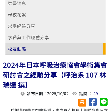
榮譽消息
母校花絮
求學經驗分享
求職與工作經驗分享
校友動態
2024年日本呼吸治療協會學術集會
研討會之經驗分享【呼治系 107 林
瑞達 撰】
發布日期：2025/10/02
點閱 ：
49
分享至臉
分
友善列印(另開視
感謝萬國華老師的指導，本次有幸投稿大綱並參與日本