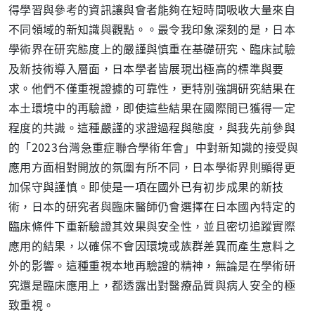
得學習與參考的資訊讓與會者能夠在短時間吸收大量來自
不同領域的新知識與觀點。。最令我印象深刻的是，日本
學術界在研究態度上的嚴謹與慎重在基礎研究、臨床試驗
及新技術導入層面，日本學者皆展現出極高的標準與要
求。他們不僅重視證據的可靠性，更特別強調研究結果在
本土環境中的再驗證，即使這些結果在國際間已獲得一定
程度的共識。這種嚴謹的求證過程與態度，與我先前參與
的「
2023
台灣急重症聯合學術年會」中對新知識的接受與
應用方面相對開放的氛圍有所不同，日本學術界則顯得更
加保守與謹慎。即使是一項在國外已有初步成果的新技
術，日本的研究者與臨床醫師仍會選擇在日本國內特定的
臨床條件下重新驗證其效果與安全性，並且密切追蹤實際
應用的結果，以確保不會因環境或族群差異而產生意料之
外的影響。這種重視本地再驗證的精神，無論是在學術研
究還是臨床應用上，都透露出對醫療品質與病人安全的極
致重視。