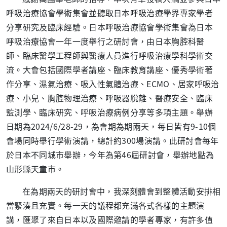
呼吸治療協會學術集會並聽取日本呼吸治療學界專家學者
分享研究及臨床經驗。日本呼吸治療協會學術集會為日本
呼吸治療協會一年一度舉行之研討會，由日本胸腔科醫
師、臨床醫學工程師與醫療人員進行呼吸治療學科學術交
流。大會包括國際學者講座、臨床教育講座、優秀學術著
作分享、濕氣治療、吸入性氣體治療、
ECMO
、居家呼吸治
療、小兒、胸腔物理治療、呼吸器脫離、醫療安全、臨床
監測學、臨床研究、呼吸治療病例分享等多項主題。舉辦
日期為
2024/6/28-29
，為會期為期兩天，每日皆有
9-10
個
會場同時舉行學術演講，總計約
300
場演講。此研討會每年
於日本不同城市舉辦，今年為第
46
屆研討會，舉辦地點為
山形縣天童市。
在為期兩天的研討會中，我深刻體會到整體活動安排相
當緊湊且充實。每一天的議程都充滿各式各樣的主題演
講，匯聚了來自日本以及國際邀請的學者專家，有許多值