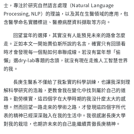
士，專注於研究自然語言處理（
Natural Language
Processing, NLP
）的理論，以及其在生醫領域的應用，包
含醫學命名實體標註、醫療病歷資料擷取等方向。
回望當年的選擇，其實沒有人能預見未來的路會怎麼
走。正如本文一開始賈伯斯所說的名言，確實只有回頭看
時才會發現每一個點如何串聯成線。若沒有當年想「偷
懶」選
dry-lab
專題的念頭，就沒有現在走進人工智慧世界
的我。
長庚生醫系不僅給了我紮實的科學訓練，也讓我深刻理
解科學研究的浩瀚，更教會我在變化中找到屬於自己的道
路。勤勞樸實，這四個字在大學時期的我沒什麼太大的感
想。然而回望一路走來的學術之路，才發現這四個字所代
表的精神已經深深融入在我的生活中。我很感謝長庚大學
對我的栽培，也期許未來的自己能繼續貫徹長庚精神。