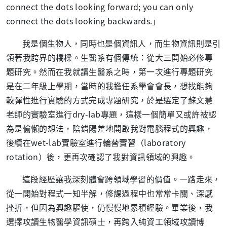
connect the dots looking forward; you can only
connect the dots looking backwards.
」
我是個生物人，同時也是個資訊人，而生物資訊則是引
領著我跨界的橋樑。生醫系有個傳統：從大三開始必修專
題研究。然而在我就讀生醫系之時，第一次進行專題研究
是在二年級上學期，當時的我擔任系學會會長，想找能夠
較彈性進行實驗的方式完成專題研究，於是選定了蘇文慧
老師的實驗室進行
dry-lab
專題，這樣一個簡單又或許被認
為是偷懶的想法，陰錯陽差地開啟我對電腦程式的興趣，
後續在
wet-lab
實驗室進行輪替實習（
laboratory
rotation
）後，更再次確認了我對資訊領域的興趣。
這段經歷讓我深刻體會跨領域學習的價值。一路走來，
從一開始對程式一知半解，修課過程中也常常卡關、深感
挫折，但因為興趣驅使，仍慢慢地累積經驗。畢業後，我
選擇攻讀生物醫學資訊碩士，再跨入純資工領域攻讀博