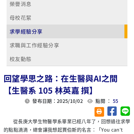
榮譽消息
母校花絮
求學經驗分享
求職與工作經驗分享
校友動態
回望學思之路：在生醫與AI之間
【生醫系 105 林英嘉 撰】
發布日期：2025/10/02
點閱 ：
55
分享至臉
分
友善列印(另開視
從長庚大學生物醫學系畢業已經八年了，回想過往求學
的點點滴滴，總會讓我想起賈伯斯的名言：「
You can
’
t