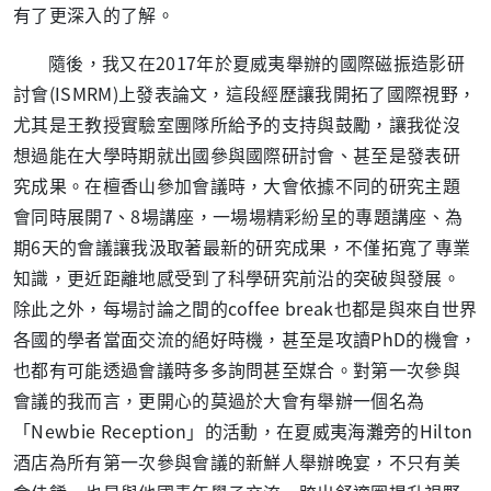
有了更深入的了解。
隨後，我又在
2017
年於夏威夷舉辦的國際磁振造影研
討會
(ISMRM)
上發表論文，這段經歷讓我開拓了國際視野，
尤其是王教授實驗室團隊所給予的支持與鼓勵，讓我從沒
想過能在大學時期就出國參與國際研討會、甚至是發表研
究成果。在檀香山參加會議時，大會依據不同的研究主題
會同時展開
7
、
8
場講座，一場場精彩紛呈的專題講座、為
期
6
天的會議讓我汲取著最新的研究成果，不僅拓寬了專業
知識，更近距離地感受到了科學研究前沿的突破與發展。
除此之外，每場討論之間的
coffee break
也都是與來自世界
各國的學者當面交流的絕好時機，甚至是攻讀
PhD
的機會，
也都有可能透過會議時多多詢問甚至媒合。對第一次參與
會議的我而言，更開心的莫過於大會有舉辦一個名為
「
Newbie Reception
」的活動，在夏威夷海灘旁的
Hilton
酒店為所有第一次參與會議的新鮮人舉辦晚宴，不只有美