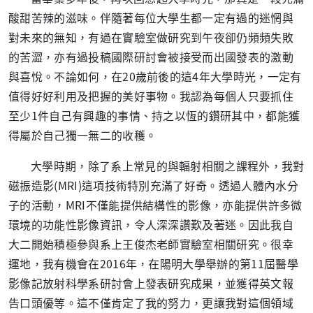
酸甜苦辣的滋味。伴隨著每位大學生都一定有過的迷惘與
對未來的無知，有過在實驗室做研究到午夜卻仍頻頻失敗
的苦澀，亦有過投稿國際研討會被接受而出國發表的激動
與喜悅。不論如何，在
20
歲前後的這
4
年大學時光，一定有
值得好好利用及把握的美好事物。我認為每個人只要抓住
至少
1
件自己有興趣的事情、持之以恆的鑽研其中，都能獲
得屬於自己獨一無二的收穫。
大學時期，除了系上常見的與輻射相關之課程外，我對
磁振造影
(MRI)
這項技術特別充滿了好奇。透過人體內水分
子的活動，
MRI
不僅能提供結構性的影像，亦能提供許多微
環境的功能性影像資訊，令人深深讚歎及著迷。因此我自
大二開始積極參與系上王俊杰老師實驗室相關研究。很幸
運地，我有機會在
2016
年，在陽明大學舉辦的第
11
屆醫學
影像記放射科學系研討會上發表研究成果，並獲得英文報
告口頭優等。這不僅肯定了我的努力，更讓我對這個領域