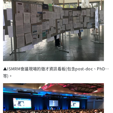
▲
ISMRM
會議現場的徵才資訊看板
(
包含
post-doc
、
PhD
…
等
)
。