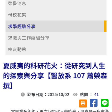
榮譽消息
母校花絮
求學經驗分享
求職與工作經驗分享
校友動態
夏威夷的科研花火：從研究到人生
的探索與分享【醫放系 107 蕭榮森
撰】
發布日期：2025/10/02
點閱 ：
41
分享至臉
分
友善列印(另開視
當畢業多年後，再次回想起大學時光，那真是一段充滿