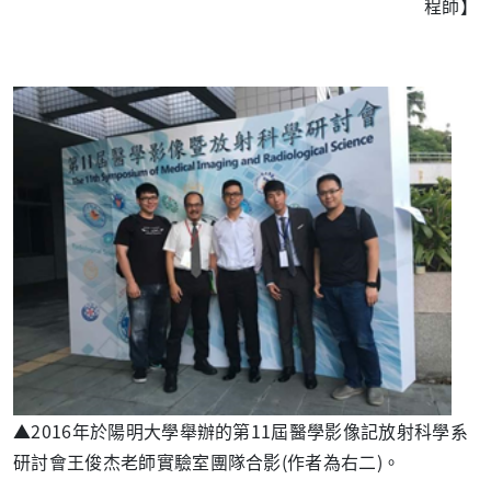
程師】
▲
2016
年於陽明大學舉辦的第
11
屆醫學影像記放射科學系
研討會王俊杰老師實驗室團隊合影
(
作者為右二
)
。