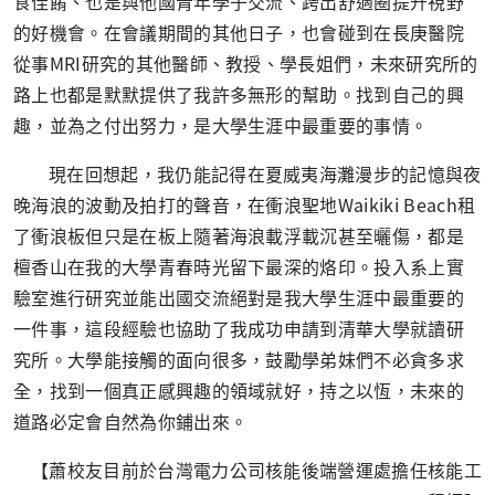
食佳餚、也是與他國青年學子交流、跨出舒適圈提升視野
的好機會。在會議期間的其他日子，也會碰到在長庚醫院
從事
MRI
研究的其他醫師、教授、學長姐們，未來研究所的
路上也都是默默提供了我許多無形的幫助。找到自己的興
趣，並為之付出努力，是大學生涯中最重要的事情。
現在回想起，我仍能記得在夏威夷海灘漫步的記憶與夜
晚海浪的波動及拍打的聲音，在衝浪聖地
Waikiki Beach
租
了衝浪板但只是在板上隨著海浪載浮載沉甚至曬傷，都是
檀香山在我的大學青春時光留下最深的烙印。投入系上實
驗室進行研究並能出國交流絕對是我大學生涯中最重要的
一件事，這段經驗也協助了我成功申請到清華大學就讀研
究所。大學能接觸的面向很多，鼓勵學弟妹們不必貪多求
全，找到一個真正感興趣的領域就好，持之以恆，未來的
道路必定會自然為你鋪出來。
【蕭校友目前於台灣電力公司核能後端營運處擔任核能工