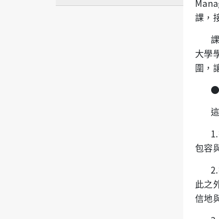
Mana
課，
大學
圍，
包容
此之
信地