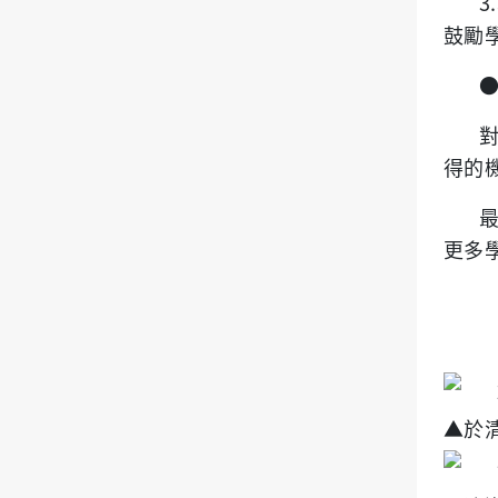
鼓勵
得的
更多
▲於