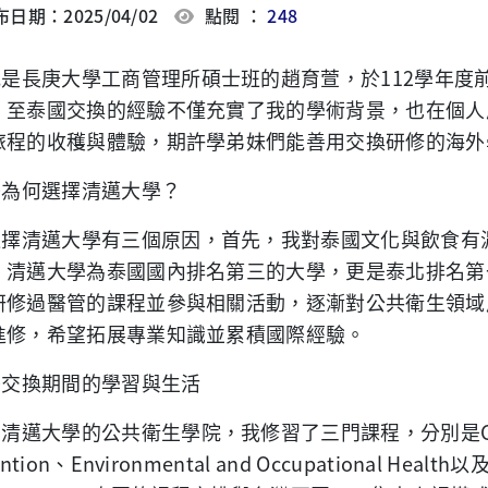
日期：2025/04/02
點閱 ：
248
我是長庚大學工商管理所碩士班的趙育萱，於
112
學年度
。至泰國交換的經驗不僅充實了我的學術背景，也在個人
旅程的收穫與體驗，期許學弟妹們能善用交換研修的海外
●為何選擇清邁大學？
選擇清邁大學有三個原因，首先，我對泰國文化與飲食有
，清邁大學為泰國國內排名第三的大學，更是泰北排名第
研修過醫管的課程並參與相關活動，逐漸對公共衛生領域
進修，希望拓展專業知識並累積國際經驗。
●交換期間的學習與生活
在清邁大學的公共衛生學院，我修習了三門課程，分別是
ntion
、
Environmental and Occupational Health
以