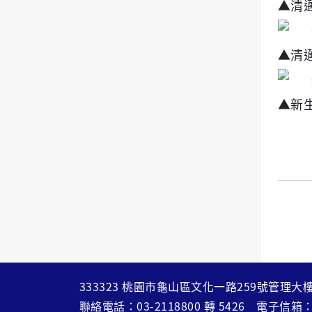
▲清
▲清
▲新
333323 桃園市龜山區文化一路259號管理大樓
聯絡電話：
03-2118800
轉
5426
電子信箱