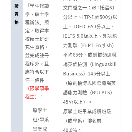
「學生修讀
請
文門檻之一：iBT托福61
學、碩士學
資
分以上、ITP托福500分以
程辦法」規
格
上、TOEIC 650分以上、
定，取得本
IELTS 5.0級以上、外語能
校碩士班研
力測驗（FLPT-English）
究生資格，
平均65分、或劍橋領思職
並完成註冊
程序外，且
場英語檢測（Linguaskill
應符合以下
Business）145分以上
任一條件
（原劍橋博思國際職場英
（限學碩學
語能力測驗（BULATS）
程生）
：
45分以上）。
原學士
原學士班畢業成績班級
班/學系
（或學系）排名前
畢業成
40.0%。