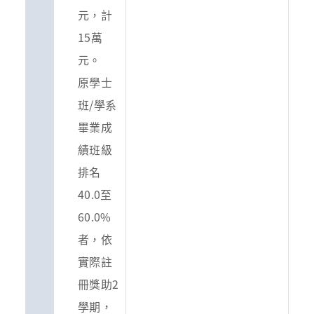
元，計
15萬
元。
原學士
班/學系
畢業成
績班級
排名
40.0至
60.0%
者，依
實際註
冊獎助2
學期，