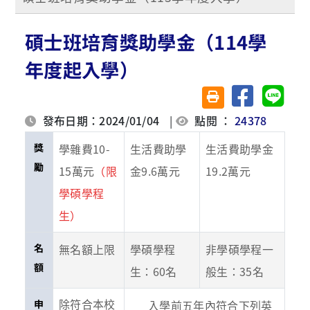
碩士班培育獎助學金（114學
年度起入學）
分享至臉書
分享至 
友善列印(另開視窗)
發布日期：2024/01/04
|
點閱 ：
24378
獎
學雜費10-
生活費助學
生活費助學金
勵
15萬元
（限
金9.6萬元
19.2萬元
學碩學程
生）
名
無名額上限
學碩學程
非學碩學程一
額
生：60名
般生：35名
除符合本校
申
入學前五年內符合下列英