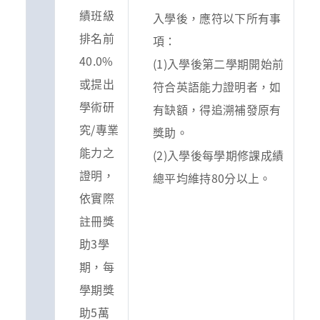
績班級
入學後，應符以下所有事
排名前
項：
40.0%
(1)入學後第二學期開始前
或提出
符合英語能力證明者，如
學術研
有缺額，得追溯補發原有
究/專業
獎助。
能力之
(2)入學後每學期修課成績
證明，
總平均維持80分以上。
依實際
註冊獎
助3學
期，每
學期獎
助5萬