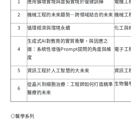
1
應用擴增實境與虛擬實境於復健訓練
電機工
2
機械工程的未來趨勢—跨領域結合的未來
機械工
3
循環經濟與環境永續
化工與
生成式AI對教育的實質衝擊，與因應之
4
道：系統性增強Prompt提問的角度與維
電子工
度
5
資訊工程於人工智慧的大未來
資訊工
生物醫
從晶片到細胞治療：工程師如何打造精準
6
醫療的未來
◎醫學系列