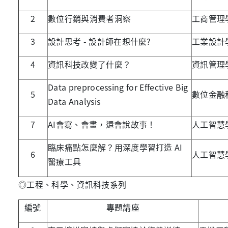
2
數位行銷與消費者洞察
工商管理
3
設計思考 - 設計師在想什麼?
工業設計
4
資訊科技改變了什麼？
資訊管理
Data preprocessing for Effective Big
5
數位金融
Data Analysis
7
AI會寫、會畫，還會說故事！
人工智慧
臨床痛點怎麼解？用深度學習打造 AI
6
人工智慧
醫療工具
◎工程、科學、資訊科技系列
編號
專題講座