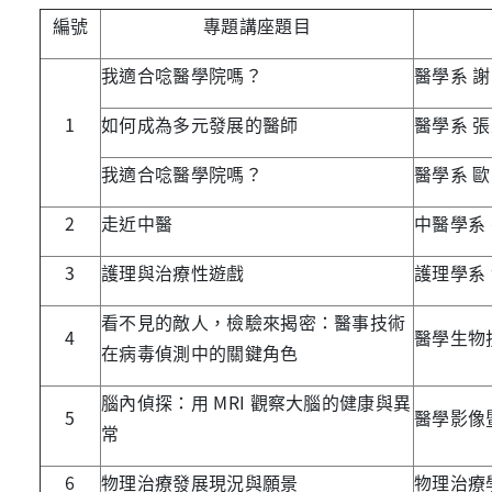
編號
專題講座題目
我適合唸醫學院嗎？
醫學系 
1
如何成為多元發展的醫師
醫學系 
我適合唸醫學院嗎？
醫學系 
2
走近中醫
中醫學系
3
護理與治療性遊戲
護理學系
看不見的敵人，檢驗來揭密：醫事技術
4
醫學生物
在病毒偵測中的關鍵角色
腦內偵探：用 MRI 觀察大腦的健康與異
5
醫學影像
常
6
物理治療發展現況與願景
物理治療