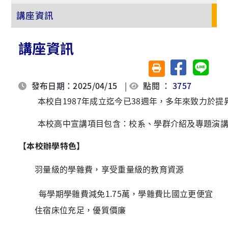
講座資訊
講座資訊
分享至臉書
分享至 
友善列印(另開視窗)
發布日期：2025/04/15
|
點閱 ：
3757
本校自
1987
年成立迄今已
38
週年，多年來致力於提
本校高中宣講項目包含：校系、學群介紹及專題演
【本校辦學特色】
羽量級的學雜費，享受重量級的教育資源
每學期學雜費減免
1.75
萬，學雜費比國立更便宜
住宿床位充足，優質價廉