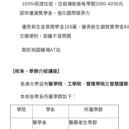
100%保證住宿，住宿補助後每學期
2000-4050
元
提供優渥獎學金，強化國際競爭力
優秀新生金質獎學金
100
萬、優秀新生銀質獎學金
4
交通便利，距離不是問題
鄰近桃園機場
A7
站
【校系、學群介紹講座】
長庚大學設有
醫學院
、
工學院
、
管理學院
及
智慧運算
本校各學系所屬學群如下：
學院
學系
所屬學群
醫學系
醫藥衛生學群