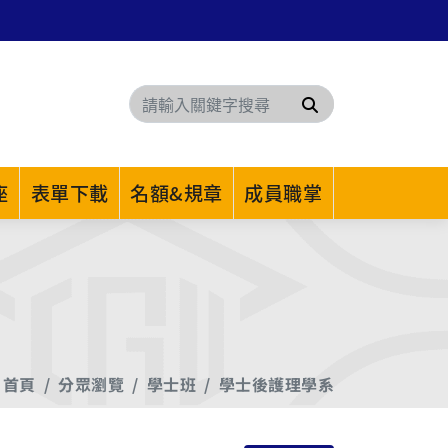
搜尋
座
表單下載
名額&規章
成員職掌
首頁
分眾瀏覽
學士班
學士後護理學系