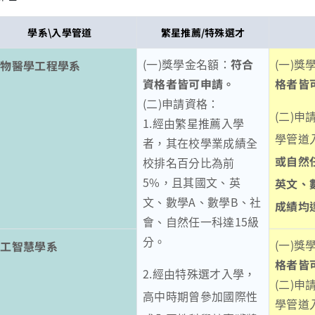
學系\入學管道
繁星推薦/特殊選才
(一)獎學金名額：
符合
(一)獎
生物醫學工程學系
資格者皆可申請。
格者皆
(二)申請資格：
(二)
1.經由繁星推薦入學
學管道
者，其在校學業成績全
或自然
校排名百分比為前
5%，且其國文、英
英文、
文、數學A、數學B、社
成績均
會、自然任一科達15級
分。
(一)獎
人工智慧學系
格者皆
2.經由特殊選才入學，
(二)
高中時期曾參加國際性
學管道