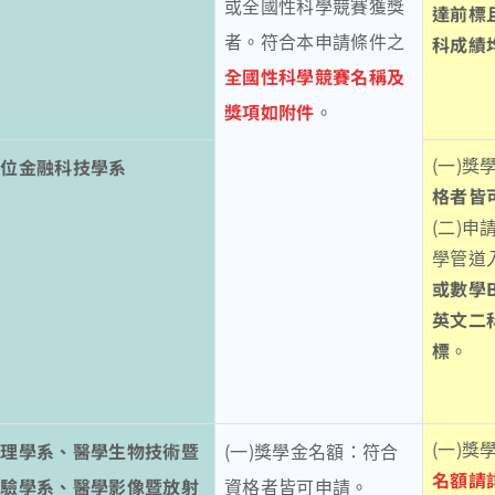
或全國性科學競賽獲獎
達前標
者。符合本申請條件之
科成績
全國性科學競賽名稱及
獎項如附件
。
(一)獎
數位金融科技學系
格者皆
(二)
學管道
或數學
英文二
標
。
(一)獎
護理學系、醫學生物技術暨
(一)獎學金名額：符合
名額請
檢驗學系、醫學影像暨放射
資格者皆可申請。