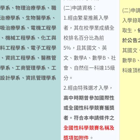
科學系、物理治療學系、職
(二)申請資格：
(二)
能治療學系、生物醫學系、
1.經由繁星推薦入學
入學錄
呼吸治療學系、電機工程學
者，其在校學業成績全
取生，
系、機械工程學系、化工與
校排名百分比為前
於公告
材料工程學系、電子工程學
5%，且其國文、英
其國文
系、資訊工程學系、醫務管
文、數學A、數學B、社
數學B
理學系、工商管理學系、工
會、自然任一科達15級
科達頂
業設計學系、資訊管理學系
分。
2.經由特殊選才入學，
高中時期曾參加國際性
或全國性科學競賽獲獎
者。符合本申請條件之
全國性科學競賽名稱及
獎項如附件
。