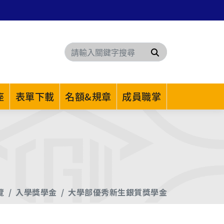
搜尋
座
表單下載
名額&規章
成員職掌
覽
入學獎學金
大學部優秀新生銀質獎學金