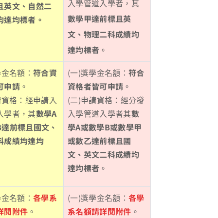
入學管道入學者，其
且英文、自然二
數學甲達前標且英
均達均標者。
文、物理二科成績均
達均標者
。
學金名額：
符合資
(一)獎學金名額：
符合
可申請
。
資格者皆可申請
。
申請資格：經申請入
(二)申請資格：經分發
入學者，其
數學A
入學管道入學者其
數
B達前標且國文、
學A或數學B或數學甲
科成績均達均
或數乙達前標且國
文、英文二科成績均
達均標者
。
學金名額：
各學系
(一)獎學金名額：
各學
詳閱附件
。
系名額請詳閱附件
。