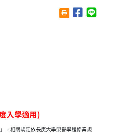
分享至臉書
分享至 Line
友善列印(另開視窗)
度入學適用)
畫」，相關規定依長庚大學榮譽學程修業規