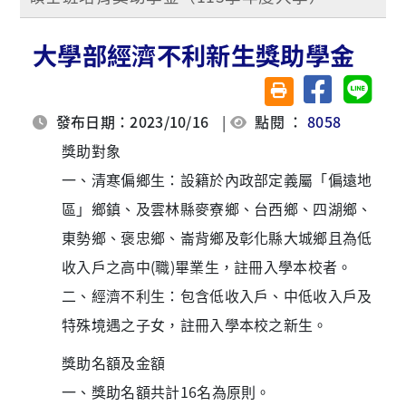
大學部經濟不利新生獎助學金
分享至臉書
分享至 
友善列印(另開視窗)
發布日期：2023/10/16
|
點閱 ：
8058
獎助對象
一、清寒偏鄉生：設籍於內政部定義屬「偏遠地
區」鄉鎮、及雲林縣麥寮鄉、台西鄉、四湖鄉、
東勢鄉、褒忠鄉、崙背鄉及彰化縣大城鄉且為低
收入戶之高中(職)畢業生，註冊入學本校者。
二、經濟不利生：包含低收入戶、中低收入戶及
特殊境遇之子女，註冊入學本校之新生。
獎助名額及金額
一、獎助名額共計16名為原則。