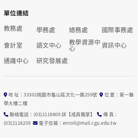
單位連結
教務處
學務處
總務處
國際事務處
教學資源中
會計室
語文中心
資訊中心
心
通識中心
研究發展處
地 址：33302桃園市龜山區文化一路259號
位 置：第一醫
學大樓二樓
聯絡電話：(03)2118800 詳【成員職掌】
傳 真：
(03)2118239
電子信箱：enroll@mail.cgu.edu.tw