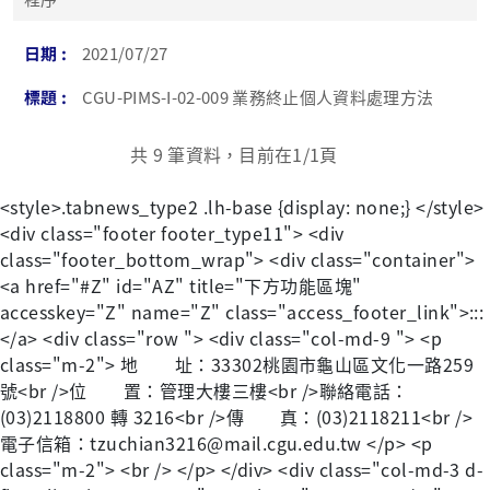
2021/07/27
CGU-PIMS-I-02-009 業務終止個人資料處理方法
共
9
筆資料，目前在
1
/1頁
<style>.tabnews_type2 .lh-base {display: none;} </style>
<div class="footer footer_type11"> <div
class="footer_bottom_wrap"> <div class="container">
<a href="#Z" id="AZ" title="下方功能區塊"
accesskey="Z" name="Z" class="access_footer_link">:::
</a> <div class="row "> <div class="col-md-9 "> <p
class="m-2"> 地 址：33302桃園市龜山區文化一路259
號<br />位 置：管理大樓三樓<br />聯絡電話：
(03)2118800 轉 3216<br />傳 真：(03)2118211<br />
電子信箱：tzuchian3216@mail.cgu.edu.tw </p> <p
class="m-2"> <br /> </p> </div> <div class="col-md-3 d-