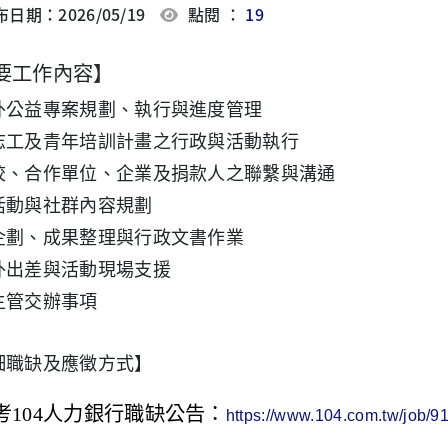
日期：2026/05/19
點閱 ：
19
要工作內容
】
外公益專案規劃、執行與進度管理
志工及青年培訓計畫之行政與活動執行
校、合作單位、企業及捐款人之聯繫與溝通
活動與社群內容規劃
企劃、成果整理與行政文書作業
外出差與活動現場支援
主管交辦事項
細職缺及應徵方式】
考
104
人力銀行職缺公告：
https://www.104.com.tw/job/9