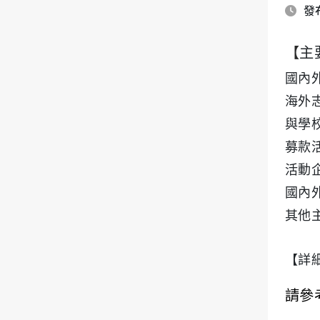
發布
【
主
國內
海外
與學
募款
活動
國內
其他
【詳
請參