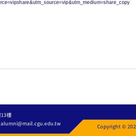
urce=vipshare&utm_source=vip&utm_medium=share_copy
13樓
：
alumni@mail.cgu.edu.tw
Copyright © 