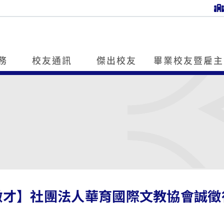
務
校友通訊
傑出校友
畢業校友暨雇主
徵才】社團法人華育國際文教協會誠徵