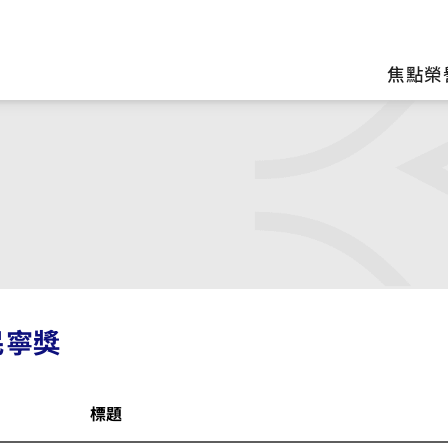
區
焦點榮
民寧獎
標題