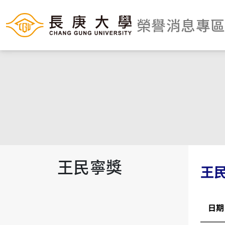
榮譽消息專
王民寧獎
王
日期