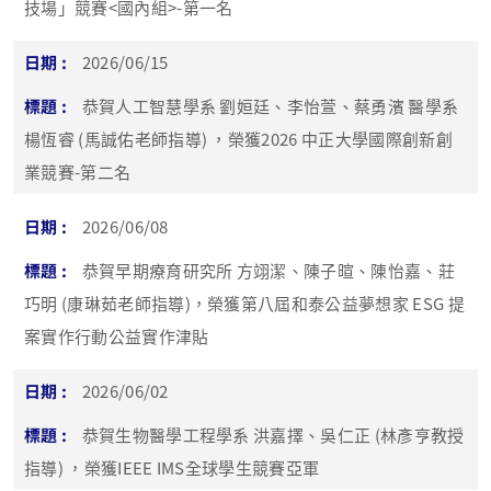
技場」競賽<國內組>-第一名
2026/06/15
恭賀人工智慧學系 劉姮廷、李怡萱、蔡勇濱 醫學系
楊恆睿 (馬誠佑老師指導) ，榮獲2026 中正大學國際創新創
業競賽-第二名
2026/06/08
恭賀早期療育研究所 方翊潔、陳子暄、陳怡嘉、莊
巧明 (康琳茹老師指導)，榮獲第八屆和泰公益夢想家 ESG 提
案實作行動公益實作津貼
2026/06/02
恭賀生物醫學工程學系 洪嘉擇、吳仁正 (林彥亨教授
指導) ，榮獲IEEE IMS全球學生競賽亞軍