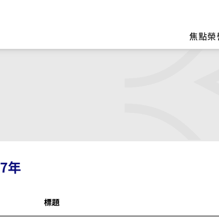
區
焦點榮
17年
標題