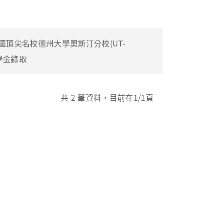
頂尖名校德州大學奧斯汀分校(UT-
獎學金錄取
共
2
筆資料，目前在
1
/1頁