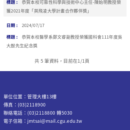
恭賀本校可靠性科學與技術中心主任-陳始明教授榮
獲2021年度「英飛凌大學計畫合作夥伴獎」
2024/07/17
恭賀本校醫學系鄭文睿副教授榮獲國科會111年度吳
大猷先生紀念獎
共
5
筆資料，目前在
1
/1頁
單位位置：管理大樓13樓
傳真：(03)2118900
聯絡電話：(03)2118800 轉5030
電子信箱：jmtsai@mail.cgu.edu.tw