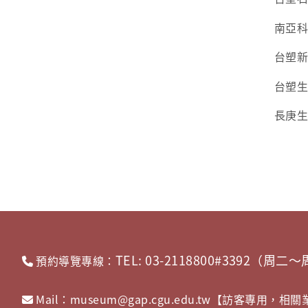
南亞
台塑
台塑
長庚
TEL: 03-2118800#3392（周二～
預約導覽專線：
Mail：museum@gap.cgu.edu.tw【訪客專用