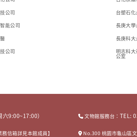
科技公司
台塑石化
新智能公司
長庚大學
生醫
長庚科大
生技公司
明志科大
公室
周六9:00~17:00）
TEL:
文物館服務台：
，相關業務信箱詳見本館成員】
No.300 桃園市龜山區