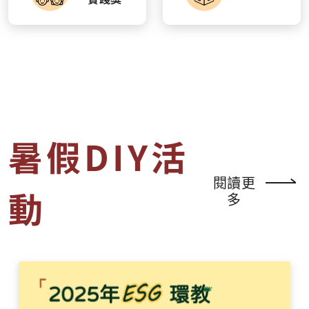
暑假DIY活
閱讀更
動
多