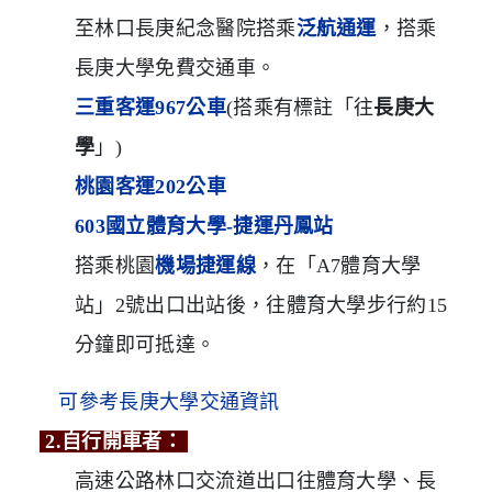
至林口長庚紀念醫院搭乘
泛航通運
，搭乘
長庚大學免費交通車。
三重客運967公車
(搭乘
有標註「往
長庚大
學
」)
桃園客運202公車
603國立體育大學-捷運丹鳳站
搭乘桃園
機場捷運線
，在「A7體育大學
站」2號出口出站後，往體育大學步行約15
分鐘即可抵達。
可參考長庚大學交通資訊
2.自行開車者：
高速公路林口交流道出口往體育大學、長