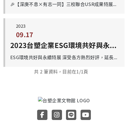
🎉【深庚不息×有志一同】三校聯合USR成果特展即將登場啦！ 🌱展期：8月1日（五）～12月28日（日）歡迎您帶著孩子或老師帶學生，進行一場知識與永續的探索之旅！ 📍地點：台塑企業文物館B1活動教室（長庚大學校園內） 【適合親子同遊！也歡迎教育學者與學子們深入了解USR（大學社會責任）如何落實永續發展目標（SDGs）】 🔍【展區亮點一次看】 🔹長庚大學展區｜翻翻樂互動體驗× SDGs落實亮點×USR實踐歷程 🔹長庚科大×明志科大展區｜教育部USR第四期成果完整呈現 🔹書籍專區｜多元文化繪本、生態調查、永續報告書，適合親子共讀與研究參考 🔹拼圖互動區｜動手拚出六面精彩圖像，寓教於樂！ 🌏歡迎老師帶領學生參訪，也邀請爸爸媽媽陪孩子一起探索「永續」的真諦！ 參觀資訊： 📌免門票、看展無需預約，歡迎隨蒞臨參觀！ 🕘開館時間：週二至週日09:00～17:00（⛔週一、選舉日、農曆除夕至年初三休館） 📞諮詢專線：03-211-8800分機3392
2023
09.17
2023台塑企業ESG環境共好與永續特展
ESG環境共好與永續特展 深受各方熱烈好評，延長展期至2025/3/2(日) 展出時間：2023/9/17（日）~2025/3/2（日）。 展出地點：地下一樓特展室。 邀請大家一同認識台塑企業在ESG上實現人文關懷與環境永續的成果。ESG分別指環境保護（E，Environmental）、社會責任（S，Social）以及公司治理（G，governance），已是全球檢視企業永續發展的重要指標。 本次特展邀請台塑、南亞、台化、台塑化、與南亞科技公司，呈現這五家公司善用資源節能減碳，達到循環經濟目標之具體作為。並展示介紹彰化樂活圈玩具基地及與宜蘭樂活圈環境生態推動狀況。
共
2
筆資料，目前在
1
/1頁
前往台塑企業文物館 Faceboo
前往台塑企業文物館 Inst
前往台塑企業文物館 
前往台塑企業文