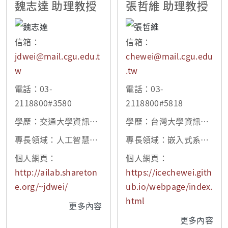
魏志達 助理教授
張哲維 助理教授
信箱：
信箱：
jdwei@mail.cgu.edu.t
chewei@mail.cgu.edu
w
.tw
電話：03-
電話：03-
2118800#3580
2118800#5818
學歷：交通大學資訊科
學歷：台灣大學資訊工
學博士
程博士
專長領域：人工智慧、
專長領域：嵌入式系
資料探勘、資料庫
統、作業系統、多核心
個人網頁：
個人網頁：
即時排程演算法、異質
http://ailab.shareton
https://icechewei.gith
計算資源管理
e.org/~jdwei/
ub.io/webpage/index.
html
更多內容
更多內容