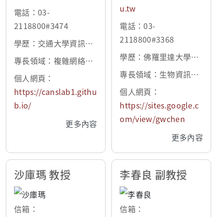
u.tw
電話：03-
2118800#3474
電話：03-
2118800#3368
學歷：交通大學資訊科
學博士
學歷：佛羅里達大學航
專長領域：複雜網絡電
太力學暨工程科學博士
腦建模與模擬、社會現
專長領域：生物資訊、
個人網頁：
象電腦建模與模擬、傳
資料庫設計及應用、數
https://canslab1.githu
個人網頁：
染病傳播動態電腦模擬
值模擬及分析
b.io/
https://sites.google.c
om/view/gwchen
更多內容
更多內容
沙庫瑪 教授
李春良 副教授
信箱：
信箱：