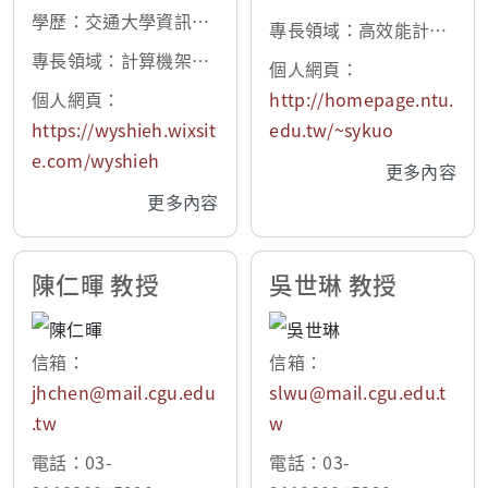
學歷：交通大學資訊工
香檳校區計算機科學系
專長領域：高效能計
程博士
博士
專長領域：計算機架
算、資訊安全、電腦視
個人網頁：
構、嵌入式系統、系統
覺
個人網頁：
http://homepage.ntu.
單晶片、系統模擬與分
https://wyshieh.wixsit
edu.tw/~sykuo
析
e.com/wyshieh
更多內容
更多內容
陳仁暉 教授
吳世琳 教授
信箱：
信箱：
jhchen@mail.cgu.edu
slwu@mail.cgu.edu.t
.tw
w
電話：03-
電話：03-