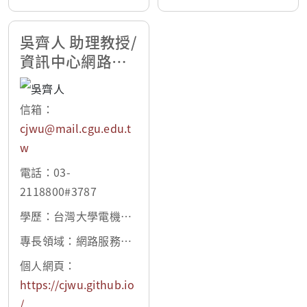
吳齊人 助理教授/
資訊中心網路組
組長
信箱：
cjwu@mail.cgu.edu.t
w
電話：03-
2118800#3787
學歷：台灣大學電機工
程博士
專長領域：網路服務、
大數據、雲端運算、自
個人網頁：
然語言處理、計算廣告
https://cjwu.github.io
/