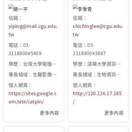
長
信箱：
信箱：
yiping@mail.cgu.edu.
chichinglee@cgu.edu.
tw
tw
電話：03-
電話：03-
2118800#5469
2118800#3887
學歷：台灣大學電機工
學歷：清華大學資訊工
程博士
程博士
專長領域：生醫影像處
專長領域：生物資訊、
理、大腦磁振造影分
生醫大數據視覺化呈現
個人網頁：
個人網頁：
析、電腦視覺、人機介
與分析、基因體學
https://sites.google.c
http://120.126.17.185
面
om/site/catpin/
/
更多內容
更多內容