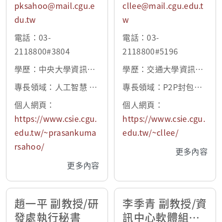
pksahoo@mail.cgu.e
cllee@mail.cgu.edu.t
du.tw
w
電話：03-
電話：03-
2118800#3804
2118800#5196
學歷：中央大學資訊工
學歷：交通大學資訊工
程博士
程博士
專長領域：人工智慧 ,
專長領域：P2P封包分
物聯網大數據分析 , 醫
類、入侵偵測
個人網頁：
個人網頁：
學影像數據分析 , 雲端
https://www.csie.cgu.
https://www.csie.cgu.
運算、 霧運算
edu.tw/~prasankuma
edu.tw/~cllee/
rsahoo/
更多內容
更多內容
趙一平 副教授/研
李季青 副教授/資
發處執行秘書
訊中心軟體組組