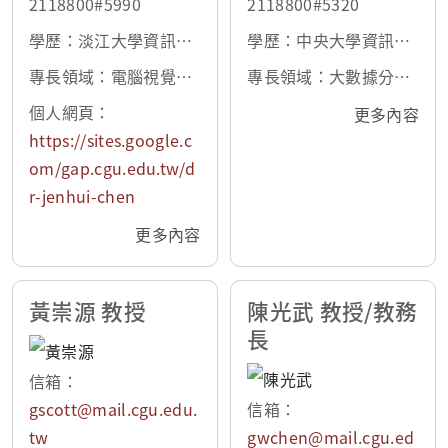
2118800#5990
2118800#5320
學歷：淡江大學資訊工
學歷：中央大學資訊工
程博士
程博士
專長領域：電腦視覺、
專長領域：大數據分
金融科技、多媒體、醫
析、醫學影像分析、智
個人網頁：
更多內容
學影像、物聯網
能機器人、物聯網、健
https://sites.google.c
康照護系統、無線及行
om/gap.cgu.edu.tw/d
動通訊網絡
r-jenhui-chen
更多內容
黃崇源 教授
陳光武 教授/教務
長
信箱：
gscott@mail.cgu.edu.
信箱：
tw
gwchen@mail.cgu.ed