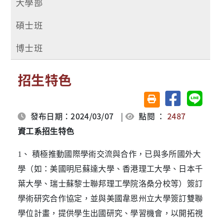
大學部
碩士班
博士班
招生特色
分享至臉書
分享至 
友善列印(另開視窗)
發布日期：2024/03/07
|
點閱 ：
2487
資工系招生特色
1、 積極推動國際學術交流與合作，已與多所國外大
學（如：美國明尼蘇達大學、香港理工大學、日本千
葉大學、瑞士蘇黎士聯邦理工學院洛桑分校等）簽訂
學術研究合作協定，並與美國韋恩州立大學簽訂雙聯
學位計畫，提供學生出國研究、學習機會，以開拓視