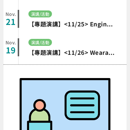
Nov.
演講/活動
21
【專題演講】<11/25> Engineering education, study and work opportunities at Monash University and Australia - Dr. Nemai Chandra Karmakar (澳洲蒙那許大學)
Nov.
演講/活動
19
【專題演講】<11/26> Wearable and Contactless Sensing for Physiotherapy: Advancements in Knee Angle Measurement and Real-Time Gait Phase Detection - Dr. Nemai Chandra Karmakar (澳洲蒙那許大學)