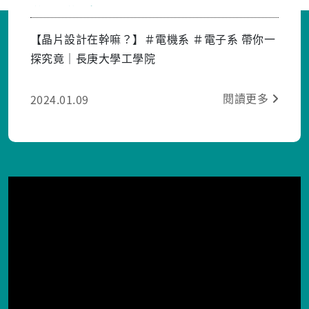
學工學院
【晶片設計在幹嘛？】＃電機系 ＃電子系 帶你一
探究竟｜長庚大學工學院
閱讀更多
2024.01.09