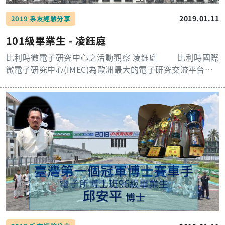
究，讓自己掌握好自己人生的道路，一直埋首於自己不想
去學習自己不熟悉的事物，努力做好主管交辦事情，更重
要的環境裡只會讓自己更加痛苦，在大學多到開始要關的
要的是學會和各式各樣的人相處，打好自己的人際關係。
2019.01.11
2019 系友經驗分享
年代，有個大學學歷並不事一件非常難的事，因此在大學
下班後更會去發展、經營自己的興趣，像是繼續打我愛的
101級畢業生 - 凌鈺庭
四年內要追尋的不只是專業知識的養成，還有自己要如何
排球、游泳或是在假日和同事一起爬山，喜愛美食的我總
在四年內找到自己真正有興趣的道路去走才是讀大學真正
會挖掘餐廳和朋友一起享受佳餚；讓自己的身心保持最好
比利時微電子研究中心之活動觀察 凌鈺庭 比利時國際
的意義 不管是興趣的培養，人與人溝通技巧的精進，
的狀態。 雖然現在我所做的事情在大多數人的眼中並
微電子研究中心(IMEC)為歐洲最大的電子研究交流平台，
在大學四年裡面我們都有充足的時間去練習，常有人說大
不是那麼偉大、精彩，但我相信認真做自己、開心做自
除了比利時政府的支持外，有眾多業界的電子公司參與投
學生活就是由你玩四年，但除了玩以外，大學生活更像是
己，把握當下的每一分每一秒，也可以活出平凡中的不平
資，由於鄰近比利時天主教魯汶大學(KU Leuven)，產學
一個社會化的過程，讓我們去銜接不管是職場或是未來的
凡。
合作密切，與來自世界70個國家的工作夥伴共享研發成
人生選擇，也希望未來的學弟妹們都可以找出自己最適合
果，為下一代的電子產業布局的重要推手。為使這交流平
的方向，也不要因為一時的失志就放棄自身的興趣與追求
台持續發展，IMEC相當重視內部與外部進行常態性的交
的目標。
流，以下詳列研究員近幾個月的觀察。 PTW夥伴技術研討
會 每年IMEC最重要的國際交流活動為10月和6月的夥
伴技術研討會(PTW, Partner Technical Week)。研討會以
半導體領域為主，依照各主題分類成邏輯元件(logic devic
es)、記憶體(memory)、導線連接與後段製程(interconne
ct/BEOL)、光輸入輸出系統(optical I/O)、先進顯影技術(l
ithography)、三維晶片系統(SOC)、和生物醫學(bio-med