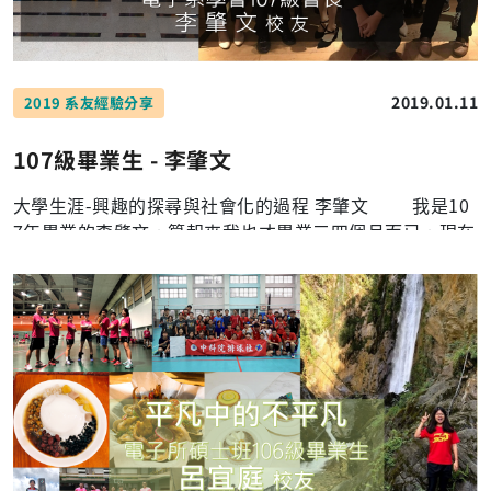
2019.01.11
2019 系友經驗分享
107級畢業生 - 李肇文
大學生涯-興趣的探尋與社會化的過程 李肇文 我是10
7年畢業的李肇文，算起來我也才畢業三四個月而已，現在
也剛開始讀研究所，對於每件事也正在慢慢摸索，大概也
只能給予大家四年來在長庚的經驗。 在讀長庚電子
前，其實我曾在另一所學校讀過一個半學期，但實在是太
混了，所以就被退學進入了重考班蹲了半年，考上了長庚
電子，由於重考過浪費了許多時間因此態度改變很多，在
輔大時我過著得過且過的生活，每天通勤上下學，一般來
說大家都會認為回家才會認真讀書，但其實不然，有同儕
間跟著一起讀才會有動力，彼此互相討論也可以讓大家有
更加進步的空間，在長庚的環境由於地形封閉的關係同儕