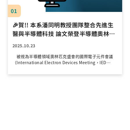
01
🎉賀!! 本系潘同明教授團隊整合先進生
醫與半導體科技 論文榮登半導體奧林匹
克 2025 IEDM 頂尖國際會議
2025.10.23
被視為半導體領域奧林匹克盛會的國際電子元件會議
（International Electron Devices Meeting，IED
M），除了吸引全球各地最傑出的研究成果在會議中發
表，亦為半導體業界推進摩爾定律（Moore's Law）實力
展示的櫥窗。 長庚電子潘同明教授團隊憑藉卓越的半
導體與生醫研究實力，將於今年12月赴 IEDM 發表「Ultr
a-Wide Range and High-Sensitivity Protein Detectio
n for Heart Disease Using Untrathin NbSeVOx EGFE
T Biosensor Arrays」論文。該論文以新材料製作生物感
測陣列，可進行超高靈敏蛋白質檢測，動態範圍橫跨 12
個數量級，達到極微量 ag/mL 等級，經血清檢測結果與
ELISA 測試高度一致，驗證其可靠性。該生物感測陣列可
實現非侵入性檢測與心肌梗塞及心臟衰竭相關之生物標誌