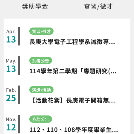
獎助學金
實習/徵才
Apr.
實習/徵才
13
長庚大學電子工程學系誠徵專任教師
May.
系務公告
13
114學年第二學期「專題研究(一)」專題海報 Q&A 時間表
Feb.
演講/活動
25
【活動花絮】長庚電子開箱無塵室，高中學子親身體驗半導體科技
Nov.
系務公告
12
112、110、108學年度畢業生就業問卷追蹤資料(資料時間：114.11)