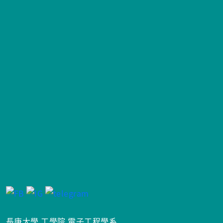
樣在第一彎，時速從 160 煞到 110 失控打滑，這時候腦袋
一片空白，只有反射動作轉動方向盤，修正車頭方向，沒
有踩煞車，轉了兩圈順利停在跑道上，繼續比賽…….最後
比賽結果，我居然拿下新手賽的最穩新手冠軍。在比賽
前，教練就跟我說過，我最有機會的就是這個獎項，但是
我只是一笑置之，沒想到我第一次下大鵬灣就捧回一座冠
軍獎盃。2017 年升級 B 組比賽難度更高，都以完賽取得
車隊積分為主，最佳成績第四名。2018 年第一場第五名完
賽，而希望十月的最後一場比賽能更進一步。
長庚大學 工學院 電子工程學系