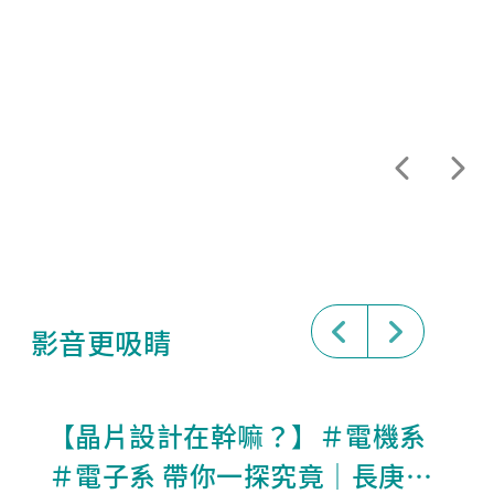
如 cTnI、BNP 及 NT-proBNP，呈現長庚電子多年來深
耕半導體與生醫科技的研發實力。
影音更吸睛
【晶片設計在幹嘛？】＃電機系
＃電子系 帶你一探究竟｜長庚大