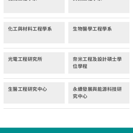
子，在這天博士生會準備一小時左右的簡報，接著是評審
W E36 328 車輛，自己拆光內裝，然後進行 FIA 所規範的
委員的口試。除了教授的提問之外，現場的研究人員也常
安全規定的改裝，諸如 11 點以上的防滾籠、滅火器、斷電
提出疑問，甚至直接質疑研究的成果。博士生必須要盡可
開關、賽車椅、六點式安全帶、三環表、熱熔胎等...然後
能地回答，才能在口試取得高分，完成學業。在IMEC中研
從日本雅虎買了安全帽，還有一些人身配備’hans，都要防
化工與材料工程學系
生物醫學工程學系
究生和研究人員參加博士生公開口試相當踴躍，通常需要
火並符合 FIA 認證，賽車服是大名鼎鼎的車手李一統統哥
借用可容納百人以上的演講廳。由於整個過程歷時兩個小
割愛。 做了種種的準備，我沒想到的是……練習，
時以上，通常會以一個小型的點心餐會作為結束。 藉由上
但我就自信滿滿的報名了 2016 中華賽車會在大鵬灣所舉
述活動，研究生能練習成果的發表，還能與世界各地的業
辦的全國錦標賽新手賽，當年比賽是三天，週五開放練
光電工程研究所
奈米工程及設計碩士學
界人物進行交流。在拓展知識廣度的同時，洞悉業界的發
習，因為開夜車下大鵬灣，幾乎沒有睡覺，第一次到了賽
位學程
展趨勢，拓展自己進入職場的籌碼。研究員認為IMEC的環
車場，整理完 pit 區，就開始教練帶跑，我坐在副駕被甩
境特殊，資源充足，與學校和產業的關係密切，是一個適
來甩去，頭昏腦脹，然後換我自己下場，大鵬灣的氣溫都
合學生攻讀博士班的場所。期望未來有更多的台灣學生前
超過 30 多度，全身穿著防火賽車服，整個只有頭昏而已，
來學習，並將這些優良的模式帶回台灣，為台灣的學術和
生醫工程研究中心
永續發展與能源科技研
練完一節，就累得躺在椅子上睡著了! 而教練對於我的練車
產業貢獻一份心力。
究中心
成績很不滿意，一直催促我下去練車，但是我實在太累了!
到隔天的第一場新手賽勉強完賽，第三天比賽，一開出 pit
區，氣溫超高，但是暖胎圈完，停在起跑線上，突然下起
傾盆大雨，但賽會仍然決定起跑，第一彎就滑出去五台車
子，我突然變成領先群，油門只有踩得更用力，沒想到同