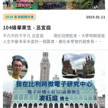
都會住在一起，晚上大家可以一起讀書一起努力，但由於
長庚校區較為封閉，也因此對於校內資訊的管理也較多，
也因此參加不同的社團訓練自己的獨立思考能力是很重要
2019.01.11
2019 系友經驗分享
的，已我自身的經歷來說，我曾經擔任過系學會會長、學
生議會副議長，也曾經在彰友會參加過兩次返服，在擔任
104級畢業生 - 呂宜庭
這些社團幹部或是參加這些活動時，不管是學校行政上的
交涉、統合大家工作的能力、識人的能力、與夥伴間的溝
平凡中的不平凡 呂宜庭 現在回想起來，大學時期是我
通，在經歷過這些後都會獲得很多的收穫，或許當下的自
人生中最多采多姿的一個篇章，擔任系學會的副會長，承
己會覺得很浪費時間，但這些就是現今社會所需要的軟實
辦系上的活動，同時也參與了社團，在嘉雲會的期間，當
力，除了自己的專業能力的精進以外，在未來工作上我們
總召辦了許多活動，更參加了返鄉服務隊；雖然有時系上
總是會遇到不同人，必須跟不同的人做溝通，當然不可能
和社團的活動會兩頭燒，累是一定的，但我很享受在過程
在遇到的當下才開始練習，與人溝通的過程是需要經驗的
中和伙伴一起激盪出的火花，並笑納最後甜美的成果。
累積，說話其實也可以當作一門很專業的課去學習，即便
其實我覺得自己是一個閒不下來的人，升上大三後，接觸
是現在的我也還在慢慢學習累積經驗中。 在長庚電子
到排球並愛上排球，加入系女排一切從頭練起，並抱持著
上了四年的課，老師們除了教導我們專業知識以外，在做
全力以赴的態度，每次的系練、寒暑訓幾乎不缺席，所以
事上的態度也教了我們許多，像是國神就一直而提面命的
更能體會到和隊友一起成長的快樂；同時也很慶幸自己接
跟我們說要讀書就要追根究柢的去讀，如果連追根究柢的
觸到排球，讓我在就讀研究所的過程中，有個紓壓的管
精神都沒有那倒不如就去賣雞排好了，讀電子系沒有電子
道。 研究所畢業進入職場後，到現在已經過了半年
工程師的專業，那倒不如去尋找自己真正有興趣的東西研
多，在這段時間更能體會到什麼是活在當下，工作上認真