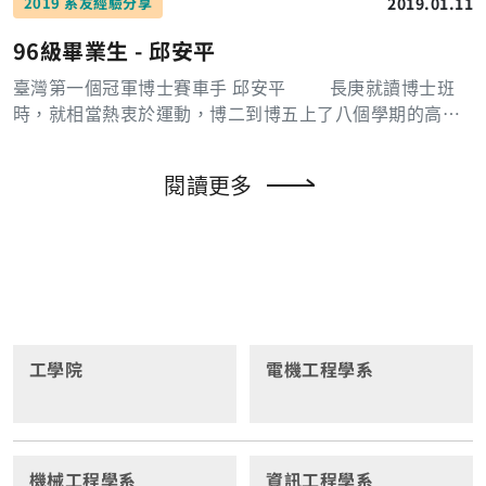
ical)等。在為期一周的活動中，投資夥伴和合作關係人會
2019.01.11
2019 系友經驗分享
派遣主管和該領域的專家學者前來驗收成果和討論未來研
96級畢業生 - 邱安平
發方向。而IMEC的教授、研究員和研究生會發表近半年的
研究成果，用口頭簡報或是海報張貼的方式呈現。由於成
臺灣第一個冠軍博士賽車手 邱安平 長庚就讀博士班
果的好壞往往決定了未來的互動與資源，因此雙方都相當
時，就相當熱衷於運動，博二到博五上了八個學期的高爾
重視。 PhD students’day 在每年一次的博士生日，
夫球課，要知道將來出社會，一堂高爾夫球課可是一兩千
博士生會盡可能地將自己的研究成果做成海報，張貼在展
元起跳，除了高爾夫球之外，博一就參加電子系壘球隊，
閱讀更多
示室中供所有的學生和研究學者參觀。展示者會在自己的
當時是一個沒有制服，連比賽都要到處湊人的球隊，在博
海報前為有興趣的人解釋自己的實驗，會場則備有點心與
四那年的系際盃，由我主投數場，雖然在系際盃準決賽敗
各種飲料免費讓大家享用。這個交流活動對所有IMEC的研
給冠軍醫學系，但最終仍獲得第三名，在畢業前夕，也不
究員及研究生來說有很多正面的意義。研究員能從博士生
忘培養新人投手，博五的系際盃，由大一新鮮人主投，終
的成果了解整個IMEC內部各個領域和部門狀況，以及未來
於順利奪得電子系第一個壘球系際盃冠軍。 畢業之
科技的走勢與可能性，甚至可以推測出內部的資源分配，
後，進入電子業工作，工時長壓力大，運動時間少，身體
以利提出符合時宜的研究計畫。對於博士生來說，可以提
越來越差，但除了一般的跑步騎車游泳以外的球類運動多
升自己研究的解說能力，從別人的海報中獲取知識，或從
工學院
電機工程學系
要團體進行。而 2016 年在因緣際會之下，接觸了正規的
交流中學習社交技巧。整個活動約有六個小時的時間，雖
賽車運動，加上大學時期就對汽機車相當有興趣，甚至常
說以研究生為主角，但基本上所有的研究員都相當積極的
在朋友修車廠幫忙，因此有正規的管道可以接觸 FIA 的合
參與，是一個擁有相當優良傳統的活動。 PhD public def
法賽車運動當然是躍躍欲試。一開始取得 FIA /中華賽車會
ense 博士班畢業公開口試是博士生畢業前最重要的日
的國內級賽車手新手執照，也購買一台 1995 年的手排 BM
機械工程學系
資訊工程學系