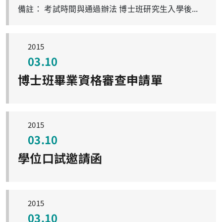
備註： 考試時間與通過辦法 博士班研究生入學後即可參加資格考試，唯必須於三年內通過全部之應考科目，三年內如未全部通過，即予退學，若有特殊狀況得提出經由所務會議決議通過得以延長資格考年限。 資格考試自 99 學年下學期起申請時間為每學期第 3 週，考試時間為每學期第 5~7 週舉辦一次，每科以重考貳次為限且不得更換科；每次考試科目不得超過未通過之科目數。 博士班研究生學科考試規定中，已通過二科目且另一科目經過三次考試皆未通過者，得由所長召開「博士班資格考成績審查委員會」審查是否予以退學或有條件通過。 考試科目 各組由核心選修課程中任選三科，但各組核心科目課程名稱中有特論及專論者除外。
2015
03.10
博士班畢業資格審查申請單
2015
03.10
學位口試邀請函
2015
03.10