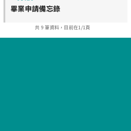
畢業申請備忘錄
共
9
筆資料，目前在
1
/1頁